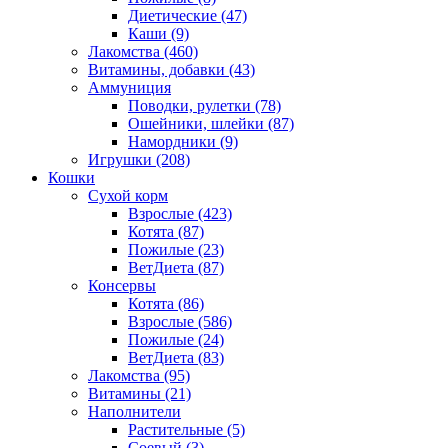
Диетические
(47)
Каши
(9)
Лакомства
(460)
Витамины, добавки
(43)
Аммуниция
Поводки, рулетки
(78)
Ошейники, шлейки
(87)
Намордники
(9)
Игрушки
(208)
Кошки
Сухой корм
Взрослые
(423)
Котята
(87)
Пожилые
(23)
ВетДиета
(87)
Консервы
Котята
(86)
Взрослые
(586)
Пожилые
(24)
ВетДиета
(83)
Лакомства
(95)
Витамины
(21)
Наполнители
Растительные
(5)
Соевый
(3)