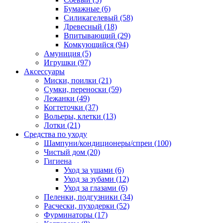
Бумажные
(6)
Силикагелевый
(58)
Древесный
(18)
Впитывающий
(29)
Комкующийся
(94)
Амуниция
(5)
Игрушки
(97)
Аксессуары
Миски, поилки
(21)
Сумки, переноски
(59)
Лежанки
(49)
Когтеточки
(37)
Вольеры, клетки
(13)
Лотки
(21)
Средства по уходу
Шампуни/кондиционеры/спреи
(100)
Чистый дом
(20)
Гигиена
Уход за ушами
(6)
Уход за зубами
(12)
Уход за глазами
(6)
Пеленки, подгузники
(34)
Расчески, пуходерки
(52)
Фурминаторы
(17)