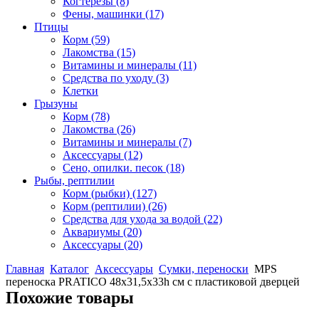
Когтерезы
(8)
Фены, машинки
(17)
Птицы
Корм
(59)
Лакомства
(15)
Витамины и минералы
(11)
Средства по уходу
(3)
Клетки
Грызуны
Корм
(78)
Лакомства
(26)
Витамины и минералы
(7)
Аксессуары
(12)
Сено, опилки. песок
(18)
Рыбы, рептилии
Корм (рыбки)
(127)
Корм (рептилии)
(26)
Средства для ухода за водой
(22)
Аквариумы
(20)
Аксессуары
(20)
Главная
Каталог
Аксессуары
Сумки, переноски
MPS
переноска PRATICO 48х31,5х33h см с пластиковой дверцей
Похожие товары