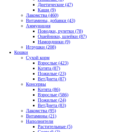
Диетические
(47)
Каши
(9)
Лакомства
(460)
Витамины, добавки
(43)
Аммуниция
Поводки, рулетки
(78)
Ошейники, шлейки
(87)
Намордники
(9)
Игрушки
(208)
Кошки
Сухой корм
Взрослые
(423)
Котята
(87)
Пожилые
(23)
ВетДиета
(87)
Консервы
Котята
(86)
Взрослые
(586)
Пожилые
(24)
ВетДиета
(83)
Лакомства
(95)
Витамины
(21)
Наполнители
Растительные
(5)
Соевый
(3)