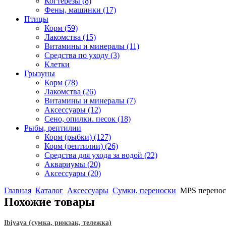
Когтерезы
(8)
Фены, машинки
(17)
Птицы
Корм
(59)
Лакомства
(15)
Витамины и минералы
(11)
Средства по уходу
(3)
Клетки
Грызуны
Корм
(78)
Лакомства
(26)
Витамины и минералы
(7)
Аксессуары
(12)
Сено, опилки. песок
(18)
Рыбы, рептилии
Корм (рыбки)
(127)
Корм (рептилии)
(26)
Средства для ухода за водой
(22)
Аквариумы
(20)
Аксессуары
(20)
Главная
Каталог
Аксессуары
Сумки, переноски
MPS переноск
Похожие товары
Ibiyaya (сумка, рюкзак, тележка)