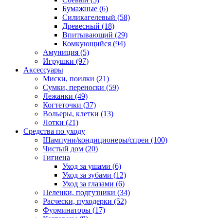
Бумажные
(6)
Силикагелевый
(58)
Древесный
(18)
Впитывающий
(29)
Комкующийся
(94)
Амуниция
(5)
Игрушки
(97)
Аксессуары
Миски, поилки
(21)
Сумки, переноски
(59)
Лежанки
(49)
Когтеточки
(37)
Вольеры, клетки
(13)
Лотки
(21)
Средства по уходу
Шампуни/кондиционеры/спреи
(100)
Чистый дом
(20)
Гигиена
Уход за ушами
(6)
Уход за зубами
(12)
Уход за глазами
(6)
Пеленки, подгузники
(34)
Расчески, пуходерки
(52)
Фурминаторы
(17)