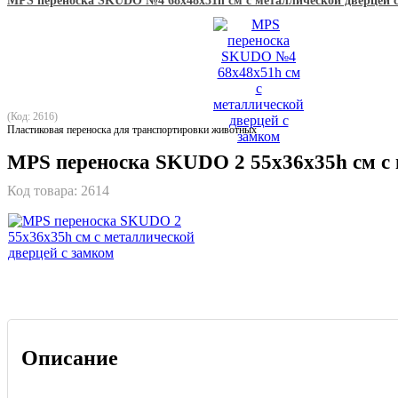
MPS переноска SKUDO №4 68х48х51h см с металлической дверцей 
(Код: 2616)
Пластиковая переноска для транспортировки животных
MPS переноска SKUDO 2 55х36х35h см с 
Код товара:
2614
Описание