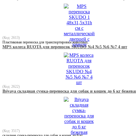
(Код: 2613)
Пластиковая переноска для транспортировки животных.
MPS колеса RUOTA для переносок SKUDO №4 №5 №6 №7 4 шт
(Код: 2622)
Ibiyaya складная сумка-переноска для собак и кошек до 6 кг бежева
(Код: 3517)
складная сумка-переноска для собак и кошек до 6 кг