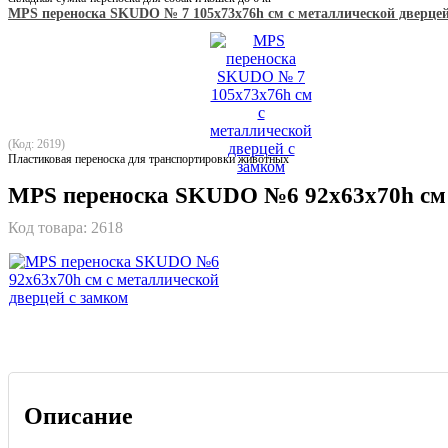
MPS переноска SKUDO № 7 105х73х76h см с металлической дверцей
(Код: 2619)
Пластиковая переноска для транспортировки животных
MPS переноска SKUDO №6 92х63х70h см с
Код товара:
2618
Описание