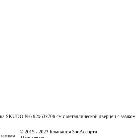
а SKUDO №6 92х63х70h см с металлической дверцей с замком
© 2015 - 2023 Компания ЗооАссорти
с замком