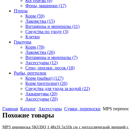
Когтерезы
(8)
Фены, машинки
(17)
Птицы
Корм
(59)
Лакомства
(15)
Витамины и минералы
(11)
Средства по уходу
(3)
Клетки
Грызуны
Корм
(78)
Лакомства
(26)
Витамины и минералы
(7)
Аксессуары
(12)
Сено, опилки. песок
(18)
Рыбы, рептилии
Корм (рыбки)
(127)
Корм (рептилии)
(26)
Средства для ухода за водой
(22)
Аквариумы
(20)
Аксессуары
(20)
Главная
Каталог
Аксессуары
Сумки, переноски
MPS переноск
Похожие товары
MPS переноска SKUDO 1 48х31,5х31h см с металлической дверцей 