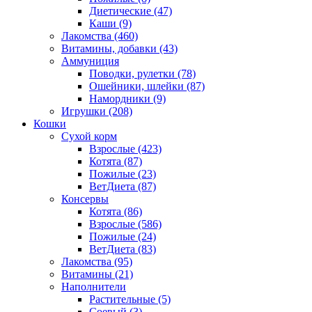
Диетические
(47)
Каши
(9)
Лакомства
(460)
Витамины, добавки
(43)
Аммуниция
Поводки, рулетки
(78)
Ошейники, шлейки
(87)
Намордники
(9)
Игрушки
(208)
Кошки
Сухой корм
Взрослые
(423)
Котята
(87)
Пожилые
(23)
ВетДиета
(87)
Консервы
Котята
(86)
Взрослые
(586)
Пожилые
(24)
ВетДиета
(83)
Лакомства
(95)
Витамины
(21)
Наполнители
Растительные
(5)
Соевый
(3)