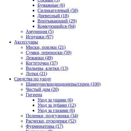
Бумажные
(6)
Силикагелевый
(58)
Древесный
(18)
Впитывающий
(29)
Комкующийся
(94)
Амуниция
(5)
Игрушки
(97)
Аксессуары
Миски, поилки
(21)
Сумки, переноски
(59)
Лежанки
(49)
Когтеточки
(37)
Вольеры, клетки
(13)
Лотки
(21)
Средства по уходу
Шампуни/кондиционеры/спреи
(100)
Чистый дом
(20)
Гигиена
Уход за ушами
(6)
Уход за зубами
(12)
Уход за глазами
(6)
Пеленки, подгузники
(34)
Расчески, пуходерки
(52)
Фурминаторы
(17)