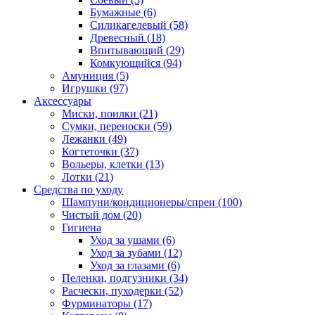
Бумажные
(6)
Силикагелевый
(58)
Древесный
(18)
Впитывающий
(29)
Комкующийся
(94)
Амуниция
(5)
Игрушки
(97)
Аксессуары
Миски, поилки
(21)
Сумки, переноски
(59)
Лежанки
(49)
Когтеточки
(37)
Вольеры, клетки
(13)
Лотки
(21)
Средства по уходу
Шампуни/кондиционеры/спреи
(100)
Чистый дом
(20)
Гигиена
Уход за ушами
(6)
Уход за зубами
(12)
Уход за глазами
(6)
Пеленки, подгузники
(34)
Расчески, пуходерки
(52)
Фурминаторы
(17)