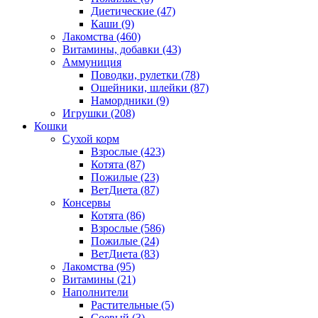
Диетические
(47)
Каши
(9)
Лакомства
(460)
Витамины, добавки
(43)
Аммуниция
Поводки, рулетки
(78)
Ошейники, шлейки
(87)
Намордники
(9)
Игрушки
(208)
Кошки
Сухой корм
Взрослые
(423)
Котята
(87)
Пожилые
(23)
ВетДиета
(87)
Консервы
Котята
(86)
Взрослые
(586)
Пожилые
(24)
ВетДиета
(83)
Лакомства
(95)
Витамины
(21)
Наполнители
Растительные
(5)
Соевый
(3)