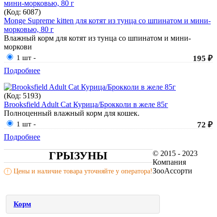
(Код:
6087
)
Monge Supreme kitten для котят из тунца со шпинатом и мини-
морковью, 80 г
Влажный корм для котят из тунца со шпинатом и мини-
моркови
1 шт
-
195 ₽
Подробнее
(Код:
5193
)
Brooksfield Adult Cat Курица/Брокколи в желе 85г
Полноценный влажный корм для кошек.
1 шт
-
72 ₽
Подробнее
© 2015 - 2023
ГРЫЗУНЫ
Компания
ЗооАссорти
Цены и наличие товара уточняйте у оператора!
!
Корм