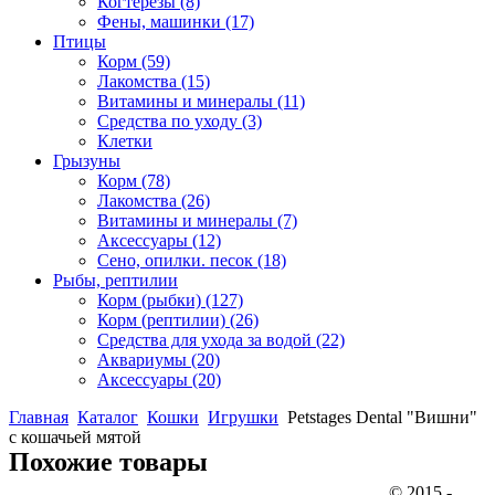
Когтерезы
(8)
Фены, машинки
(17)
Птицы
Корм
(59)
Лакомства
(15)
Витамины и минералы
(11)
Средства по уходу
(3)
Клетки
Грызуны
Корм
(78)
Лакомства
(26)
Витамины и минералы
(7)
Аксессуары
(12)
Сено, опилки. песок
(18)
Рыбы, рептилии
Корм (рыбки)
(127)
Корм (рептилии)
(26)
Средства для ухода за водой
(22)
Аквариумы
(20)
Аксессуары
(20)
Главная
Каталог
Кошки
Игрушки
Petstages Dental "Вишни"
с кошачьей мятой
Похожие товары
© 2015 -