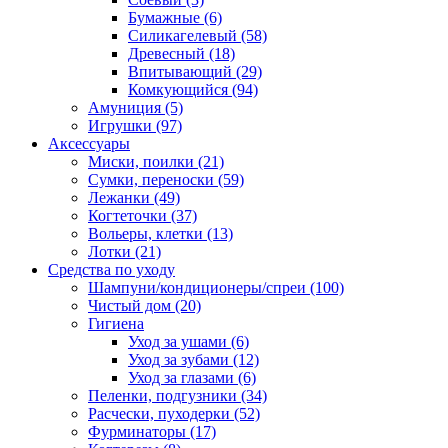
Бумажные
(6)
Силикагелевый
(58)
Древесный
(18)
Впитывающий
(29)
Комкующийся
(94)
Амуниция
(5)
Игрушки
(97)
Аксессуары
Миски, поилки
(21)
Сумки, переноски
(59)
Лежанки
(49)
Когтеточки
(37)
Вольеры, клетки
(13)
Лотки
(21)
Средства по уходу
Шампуни/кондиционеры/спреи
(100)
Чистый дом
(20)
Гигиена
Уход за ушами
(6)
Уход за зубами
(12)
Уход за глазами
(6)
Пеленки, подгузники
(34)
Расчески, пуходерки
(52)
Фурминаторы
(17)