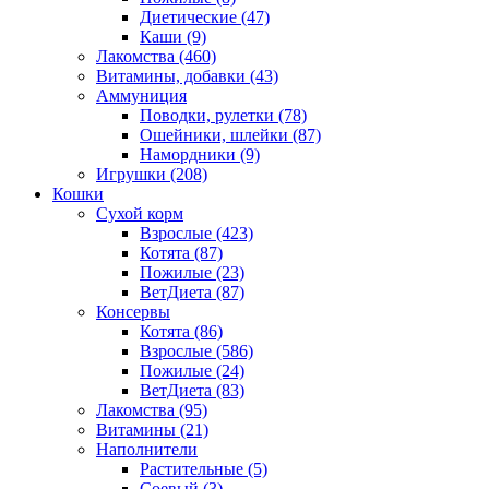
Диетические
(47)
Каши
(9)
Лакомства
(460)
Витамины, добавки
(43)
Аммуниция
Поводки, рулетки
(78)
Ошейники, шлейки
(87)
Намордники
(9)
Игрушки
(208)
Кошки
Сухой корм
Взрослые
(423)
Котята
(87)
Пожилые
(23)
ВетДиета
(87)
Консервы
Котята
(86)
Взрослые
(586)
Пожилые
(24)
ВетДиета
(83)
Лакомства
(95)
Витамины
(21)
Наполнители
Растительные
(5)
Соевый
(3)