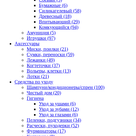
Бумажные
(6)
Силикагелевый
(58)
Древесный
(18)
Впитывающий
(29)
Комкующийся
(94)
Амуниция
(5)
Игрушки
(97)
Аксессуары
Миски, поилки
(21)
Сумки, переноски
(59)
Лежанки
(49)
Когтеточки
(37)
Вольеры, клетки
(13)
Лотки
(21)
Средства по уходу
Шампуни/кондиционеры/спреи
(100)
Чистый дом
(20)
Гигиена
Уход за ушами
(6)
Уход за зубами
(12)
Уход за глазами
(6)
Пеленки, подгузники
(34)
Расчески, пуходерки
(52)
Фурминаторы
(17)