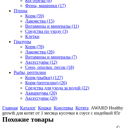
Когтерезы
(8)
Фены, машинки
(17)
Птицы
Корм
(59)
Лакомства
(15)
Витамины и минералы
(11)
Средства по уходу
(3)
Клетки
Грызуны
Корм
(78)
Лакомства
(26)
Витамины и минералы
(7)
Аксессуары
(12)
Сено, опилки. песок
(18)
Рыбы, рептилии
Корм (рыбки)
(127)
Корм (рептилии)
(26)
Средства для ухода за водой
(22)
Аквариумы
(20)
Аксессуары
(20)
Главная
Каталог
Кошки
Консервы
Котята
AWARD Healthy
growth для котят от 1 месяца кусочки в соусе с индейкой 85г
Похожие товары
©