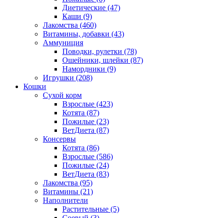
Диетические
(47)
Каши
(9)
Лакомства
(460)
Витамины, добавки
(43)
Аммуниция
Поводки, рулетки
(78)
Ошейники, шлейки
(87)
Намордники
(9)
Игрушки
(208)
Кошки
Сухой корм
Взрослые
(423)
Котята
(87)
Пожилые
(23)
ВетДиета
(87)
Консервы
Котята
(86)
Взрослые
(586)
Пожилые
(24)
ВетДиета
(83)
Лакомства
(95)
Витамины
(21)
Наполнители
Растительные
(5)
Соевый
(3)