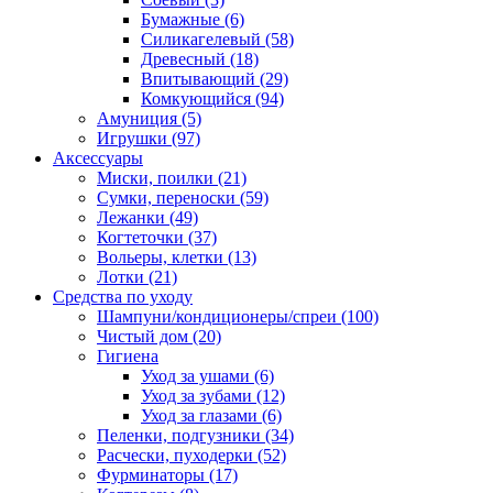
Бумажные
(6)
Силикагелевый
(58)
Древесный
(18)
Впитывающий
(29)
Комкующийся
(94)
Амуниция
(5)
Игрушки
(97)
Аксессуары
Миски, поилки
(21)
Сумки, переноски
(59)
Лежанки
(49)
Когтеточки
(37)
Вольеры, клетки
(13)
Лотки
(21)
Средства по уходу
Шампуни/кондиционеры/спреи
(100)
Чистый дом
(20)
Гигиена
Уход за ушами
(6)
Уход за зубами
(12)
Уход за глазами
(6)
Пеленки, подгузники
(34)
Расчески, пуходерки
(52)
Фурминаторы
(17)