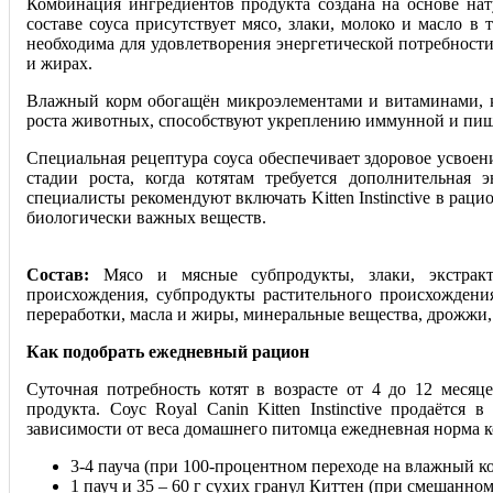
Комбинация ингредиентов продукта создана на основе на
составе соуса присутствует мясо, злаки, молоко и масло в 
необходима для удовлетворения энергетической потребности 
и жирах.
Влажный корм обогащён микроэлементами и витаминами, к
роста животных, способствуют укреплению иммунной и пищ
Специальная рецептура соуса обеспечивает здоровое усвое
стадии роста, когда котятам требуется дополнительная э
специалисты рекомендуют включать Kitten Instinctive в рац
биологически важных веществ.
Состав:
Мясо и мясные субпродукты, злаки, экстракт
происхождения, субпродукты растительного происхождени
переработки, масла и жиры, минеральные вещества, дрожжи,
Как подобрать ежедневный рацион
Суточная потребность котят в возрасте от 4 до 12 месяце
продукта. Соус Royal Canin Kitten Instinctive продаётся 
зависимости от веса домашнего питомца ежедневная норма к
3-4 пауча (при 100-процентном переходе на влажный ко
1 пауч и 35 – 60 г сухих гранул Киттен (при смешанно