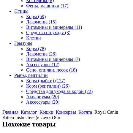
Когтерезы
(8)
Фены, машинки
(17)
Птицы
Корм
(59)
Лакомства
(15)
Витамины и минералы
(11)
Средства по уходу
(3)
Клетки
Грызуны
Корм
(78)
Лакомства
(26)
Витамины и минералы
(7)
Аксессуары
(12)
Сено, опилки. песок
(18)
Рыбы, рептилии
Корм (рыбки)
(127)
Корм (рептилии)
(26)
Средства для ухода за водой
(22)
Аквариумы
(20)
Аксессуары
(20)
Главная
Каталог
Кошки
Консервы
Котята
Royal Canin
Kitten Instinctive (в соусе) 85г
Похожие товары