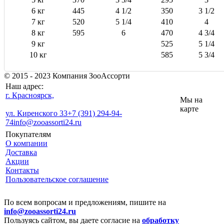
6 кг
445
4 1/2
350
3 1/2
7 кг
520
5 1/4
410
4
8 кг
595
6
470
4 3/4
9 кг
525
5 1/4
10 кг
585
5 3/4
© 2015 - 2023 Компания ЗооАссорти
Наш адрес:
г. Красноярск,
Мы на
карте
ул. Киренского 33
+7 (391) 294-94-
74
info@zooassorti24.ru
Покупателям
О компании
Доставка
Акции
Контакты
Пользовательское соглашение
По всем вопросам и предложениям, пишите на
info@zooassorti24.ru
Пользуясь сайтом, вы даете согласие на
обработку