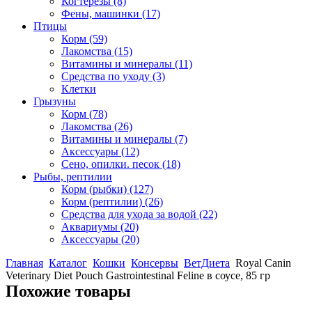
Когтерезы
(8)
Фены, машинки
(17)
Птицы
Корм
(59)
Лакомства
(15)
Витамины и минералы
(11)
Средства по уходу
(3)
Клетки
Грызуны
Корм
(78)
Лакомства
(26)
Витамины и минералы
(7)
Аксессуары
(12)
Сено, опилки. песок
(18)
Рыбы, рептилии
Корм (рыбки)
(127)
Корм (рептилии)
(26)
Средства для ухода за водой
(22)
Аквариумы
(20)
Аксессуары
(20)
Главная
Каталог
Кошки
Консервы
ВетДиета
Royal Canin
Veterinary Diet Pouch Gastrointestinal Feline в соусе, 85 гр
Похожие товары