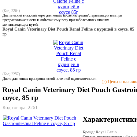
(Код: 2264)
Диетический влажный корм для кошек после кастрации/стерилизации или при
предрасположенности к избыточному весу при заболеваниях нижних
мочевыводящих путей.
Royal Canin Veterinary Diet Pouch Renal Feline с курицей в соусе, 85
гр
(Код: 2257)
Диета для кошек при хронической почечной недостаточности
Цены и наличие
!
Royal Canin Veterinary Diet Pouch Gastroint
соусе, 85 гр
Код товара:
2261
Характеристик
Бренд:
Royal Canin
Страна производитель:
Франц