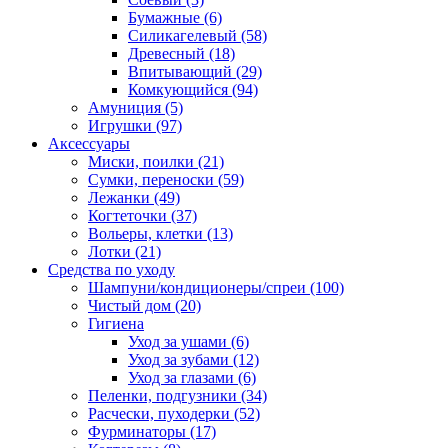
Бумажные
(6)
Силикагелевый
(58)
Древесный
(18)
Впитывающий
(29)
Комкующийся
(94)
Амуниция
(5)
Игрушки
(97)
Аксессуары
Миски, поилки
(21)
Сумки, переноски
(59)
Лежанки
(49)
Когтеточки
(37)
Вольеры, клетки
(13)
Лотки
(21)
Средства по уходу
Шампуни/кондиционеры/спреи
(100)
Чистый дом
(20)
Гигиена
Уход за ушами
(6)
Уход за зубами
(12)
Уход за глазами
(6)
Пеленки, подгузники
(34)
Расчески, пуходерки
(52)
Фурминаторы
(17)