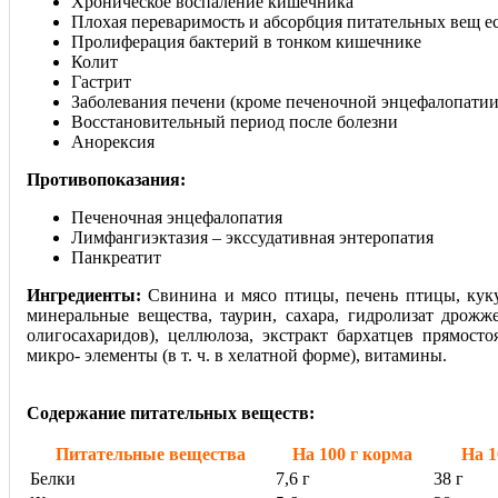
Хроническое воспаление кишечника
Плохая переваримость и абсорбция питательных вещ е
Пролиферация бактерий в тонком кишечнике
Колит
Гастрит
Заболевания печени (кроме печеночной энцефалопатии
Восстановительный период после болезни
Анорексия
Противопоказания:
Печеночная энцефалопатия
Лимфангиэктазия – экссудативная энтеропатия
Панкреатит
Ингредиенты:
Свинина и мясо птицы, печень птицы, кук
минеральные вещества, таурин, сахара, гидролизат дрож
олигосахаридов), целлюлоза, экстракт бархатцев прямосто
микро- элементы (в т. ч. в хелатной форме), витамины.
Содержание питательных веществ:
Питательные вещества
На 100 г корма
На 1
Белки
7,6 г
38 г