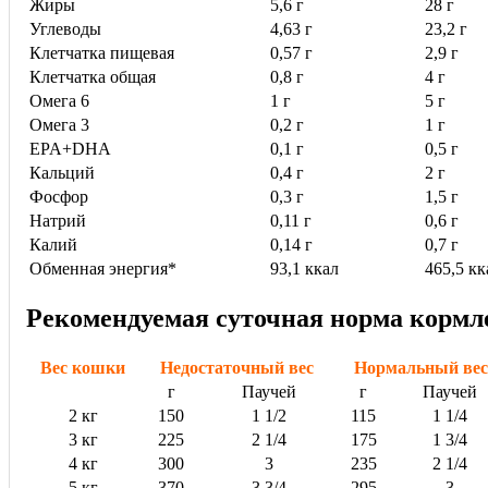
Жиры
5,6 г
28 г
Углеводы
4,63 г
23,2 г
Клетчатка пищевая
0,57 г
2,9 г
Клетчатка общая
0,8 г
4 г
Омега 6
1 г
5 г
Омега 3
0,2 г
1 г
EPA+DHA
0,1 г
0,5 г
Кальций
0,4 г
2 г
Фосфор
0,3 г
1,5 г
Натрий
0,11 г
0,6 г
Калий
0,14 г
0,7 г
Обменная энергия*
93,1 ккал
465,5 кк
Рекомендуемая суточная норма кормл
Вес кошки
Недостаточный вес
Нормальный вес
г
Паучей
г
Паучей
2 кг
150
1 1/2
115
1 1/4
3 кг
225
2 1/4
175
1 3/4
4 кг
300
3
235
2 1/4
5 кг
370
3 3/4
295
3