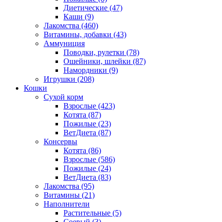
Диетические
(47)
Каши
(9)
Лакомства
(460)
Витамины, добавки
(43)
Аммуниция
Поводки, рулетки
(78)
Ошейники, шлейки
(87)
Намордники
(9)
Игрушки
(208)
Кошки
Сухой корм
Взрослые
(423)
Котята
(87)
Пожилые
(23)
ВетДиета
(87)
Консервы
Котята
(86)
Взрослые
(586)
Пожилые
(24)
ВетДиета
(83)
Лакомства
(95)
Витамины
(21)
Наполнители
Растительные
(5)
Соевый
(3)