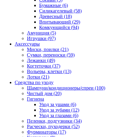
Бумажные
(6)
Силикагелевый
(58)
Древесный
(18)
Впитывающий
(29)
Комкующийся
(94)
Амуниция
(5)
Игрушки
(97)
Аксессуары
Миски, поилки
(21)
Сумки, переноски
(59)
Лежанки
(49)
Когтеточки
(37)
Вольеры, клетки
(13)
Лотки
(21)
Средства по уходу
Шампуни/кондиционеры/спреи
(100)
Чистый дом
(20)
Гигиена
Уход за ушами
(6)
Уход за зубами
(12)
Уход за глазами
(6)
Пеленки, подгузники
(34)
Расчески, пуходерки
(52)
Фурминаторы
(17)