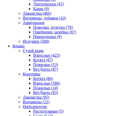
Диетические
(47)
Каши
(9)
Лакомства
(460)
Витамины, добавки
(43)
Аммуниция
Поводки, рулетки
(78)
Ошейники, шлейки
(87)
Намордники
(9)
Игрушки
(208)
Кошки
Сухой корм
Взрослые
(423)
Котята
(87)
Пожилые
(23)
ВетДиета
(87)
Консервы
Котята
(86)
Взрослые
(586)
Пожилые
(24)
ВетДиета
(83)
Лакомства
(95)
Витамины
(21)
Наполнители
Растительные
(5)
Соевый
(3)