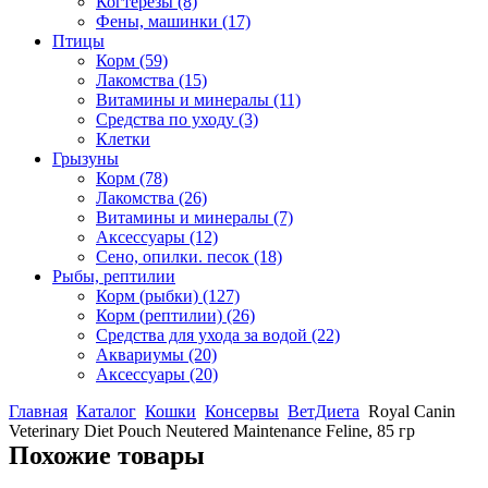
Когтерезы
(8)
Фены, машинки
(17)
Птицы
Корм
(59)
Лакомства
(15)
Витамины и минералы
(11)
Средства по уходу
(3)
Клетки
Грызуны
Корм
(78)
Лакомства
(26)
Витамины и минералы
(7)
Аксессуары
(12)
Сено, опилки. песок
(18)
Рыбы, рептилии
Корм (рыбки)
(127)
Корм (рептилии)
(26)
Средства для ухода за водой
(22)
Аквариумы
(20)
Аксессуары
(20)
Главная
Каталог
Кошки
Консервы
ВетДиета
Royal Canin
Veterinary Diet Pouch Neutered Maintenance Feline, 85 гр
Похожие товары