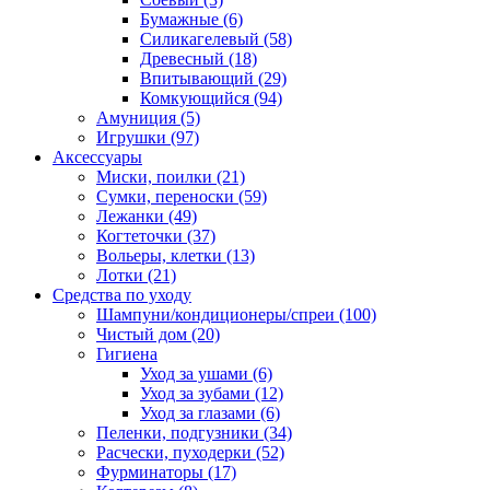
Бумажные
(6)
Силикагелевый
(58)
Древесный
(18)
Впитывающий
(29)
Комкующийся
(94)
Амуниция
(5)
Игрушки
(97)
Аксессуары
Миски, поилки
(21)
Сумки, переноски
(59)
Лежанки
(49)
Когтеточки
(37)
Вольеры, клетки
(13)
Лотки
(21)
Средства по уходу
Шампуни/кондиционеры/спреи
(100)
Чистый дом
(20)
Гигиена
Уход за ушами
(6)
Уход за зубами
(12)
Уход за глазами
(6)
Пеленки, подгузники
(34)
Расчески, пуходерки
(52)
Фурминаторы
(17)