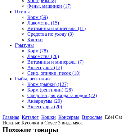
Когтерезы
(8)
Фены, машинки
(17)
Птицы
Корм
(59)
Лакомства
(15)
Витамины и минералы
(11)
Средства по уходу
(3)
Клетки
Грызуны
Корм
(78)
Лакомства
(26)
Витамины и минералы
(7)
Аксессуары
(12)
Сено, опилки. песок
(18)
Рыбы, рептилии
Корм (рыбки)
(127)
Корм (рептилии)
(26)
Средства для ухода за водой
(22)
Аквариумы
(20)
Аксессуары
(20)
Главная
Каталог
Кошки
Консервы
Взрослые
Edel Cat
Нежные Кусочки в Соусе 3 вида мяса
Похожие товары