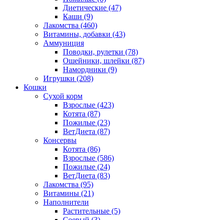
Диетические
(47)
Каши
(9)
Лакомства
(460)
Витамины, добавки
(43)
Аммуниция
Поводки, рулетки
(78)
Ошейники, шлейки
(87)
Намордники
(9)
Игрушки
(208)
Кошки
Сухой корм
Взрослые
(423)
Котята
(87)
Пожилые
(23)
ВетДиета
(87)
Консервы
Котята
(86)
Взрослые
(586)
Пожилые
(24)
ВетДиета
(83)
Лакомства
(95)
Витамины
(21)
Наполнители
Растительные
(5)
Соевый
(3)