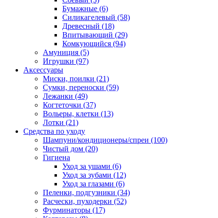
Бумажные
(6)
Силикагелевый
(58)
Древесный
(18)
Впитывающий
(29)
Комкующийся
(94)
Амуниция
(5)
Игрушки
(97)
Аксессуары
Миски, поилки
(21)
Сумки, переноски
(59)
Лежанки
(49)
Когтеточки
(37)
Вольеры, клетки
(13)
Лотки
(21)
Средства по уходу
Шампуни/кондиционеры/спреи
(100)
Чистый дом
(20)
Гигиена
Уход за ушами
(6)
Уход за зубами
(12)
Уход за глазами
(6)
Пеленки, подгузники
(34)
Расчески, пуходерки
(52)
Фурминаторы
(17)