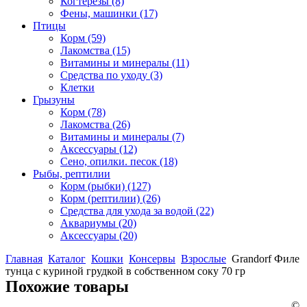
Когтерезы
(8)
Фены, машинки
(17)
Птицы
Корм
(59)
Лакомства
(15)
Витамины и минералы
(11)
Средства по уходу
(3)
Клетки
Грызуны
Корм
(78)
Лакомства
(26)
Витамины и минералы
(7)
Аксессуары
(12)
Сено, опилки. песок
(18)
Рыбы, рептилии
Корм (рыбки)
(127)
Корм (рептилии)
(26)
Средства для ухода за водой
(22)
Аквариумы
(20)
Аксессуары
(20)
Главная
Каталог
Кошки
Консервы
Взрослые
Grandorf Филе
тунца с куриной грудкой в собственном соку 70 гр
Похожие товары
©