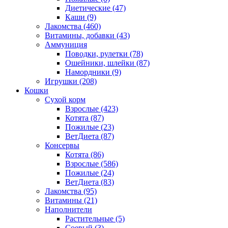
Диетические
(47)
Каши
(9)
Лакомства
(460)
Витамины, добавки
(43)
Аммуниция
Поводки, рулетки
(78)
Ошейники, шлейки
(87)
Намордники
(9)
Игрушки
(208)
Кошки
Сухой корм
Взрослые
(423)
Котята
(87)
Пожилые
(23)
ВетДиета
(87)
Консервы
Котята
(86)
Взрослые
(586)
Пожилые
(24)
ВетДиета
(83)
Лакомства
(95)
Витамины
(21)
Наполнители
Растительные
(5)
Соевый
(3)