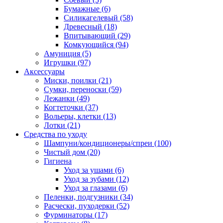
Бумажные
(6)
Силикагелевый
(58)
Древесный
(18)
Впитывающий
(29)
Комкующийся
(94)
Амуниция
(5)
Игрушки
(97)
Аксессуары
Миски, поилки
(21)
Сумки, переноски
(59)
Лежанки
(49)
Когтеточки
(37)
Вольеры, клетки
(13)
Лотки
(21)
Средства по уходу
Шампуни/кондиционеры/спреи
(100)
Чистый дом
(20)
Гигиена
Уход за ушами
(6)
Уход за зубами
(12)
Уход за глазами
(6)
Пеленки, подгузники
(34)
Расчески, пуходерки
(52)
Фурминаторы
(17)