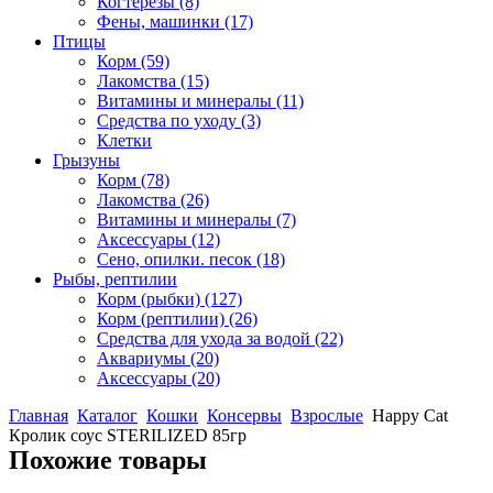
Когтерезы
(8)
Фены, машинки
(17)
Птицы
Корм
(59)
Лакомства
(15)
Витамины и минералы
(11)
Средства по уходу
(3)
Клетки
Грызуны
Корм
(78)
Лакомства
(26)
Витамины и минералы
(7)
Аксессуары
(12)
Сено, опилки. песок
(18)
Рыбы, рептилии
Корм (рыбки)
(127)
Корм (рептилии)
(26)
Средства для ухода за водой
(22)
Аквариумы
(20)
Аксессуары
(20)
Главная
Каталог
Кошки
Консервы
Взрослые
Happy Cat
Кролик соус STERILIZED 85гр
Похожие товары