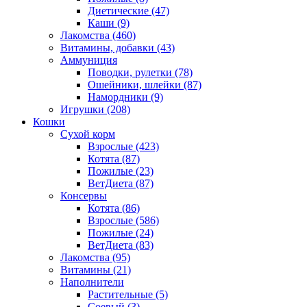
Диетические
(47)
Каши
(9)
Лакомства
(460)
Витамины, добавки
(43)
Аммуниция
Поводки, рулетки
(78)
Ошейники, шлейки
(87)
Намордники
(9)
Игрушки
(208)
Кошки
Сухой корм
Взрослые
(423)
Котята
(87)
Пожилые
(23)
ВетДиета
(87)
Консервы
Котята
(86)
Взрослые
(586)
Пожилые
(24)
ВетДиета
(83)
Лакомства
(95)
Витамины
(21)
Наполнители
Растительные
(5)
Соевый
(3)