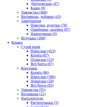
Диетические
(47)
Каши
(9)
Лакомства
(460)
Витамины, добавки
(43)
Аммуниция
Поводки, рулетки
(78)
Ошейники, шлейки
(87)
Намордники
(9)
Игрушки
(208)
Кошки
Сухой корм
Взрослые
(423)
Котята
(87)
Пожилые
(23)
ВетДиета
(87)
Консервы
Котята
(86)
Взрослые
(586)
Пожилые
(24)
ВетДиета
(83)
Лакомства
(95)
Витамины
(21)
Наполнители
Растительные
(5)
Соевый
(3)