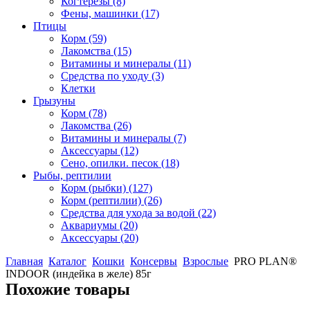
Когтерезы
(8)
Фены, машинки
(17)
Птицы
Корм
(59)
Лакомства
(15)
Витамины и минералы
(11)
Средства по уходу
(3)
Клетки
Грызуны
Корм
(78)
Лакомства
(26)
Витамины и минералы
(7)
Аксессуары
(12)
Сено, опилки. песок
(18)
Рыбы, рептилии
Корм (рыбки)
(127)
Корм (рептилии)
(26)
Средства для ухода за водой
(22)
Аквариумы
(20)
Аксессуары
(20)
Главная
Каталог
Кошки
Консервы
Взрослые
PRO PLAN®
INDOOR (индейка в желе) 85г
Похожие товары