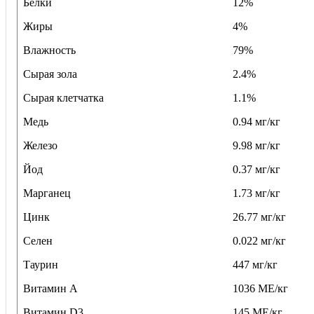
Белки
12%
Жиры
4%
Влажность
79%
Сырая зола
2.4%
Сырая клетчатка
1.1%
Медь
0.94 мг/кг
Железо
9.98 мг/кг
Йод
0.37 мг/кг
Марганец
1.73 мг/кг
Цинк
26.77 мг/кг
Селен
0.022 мг/кг
Таурин
447 мг/кг
Витамин A
1036 ME/кг
Витамин D3
145 ME/кг