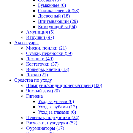
Бумажные
(6)
Силикагелевый
(58)
Древесный
(18)
Впитывающий
(29)
Комкующийся
(94)
Амуниция
(5)
Игрушки
(97)
Аксессуары
Миски, поилки
(21)
Сумки, переноски
(59)
Лежанки
(49)
Когтеточки
(37)
Вольеры, клетки
(13)
Лотки
(21)
Средства по уходу
Шампуни/кондиционеры/спреи
(100)
Чистый дом
(20)
Гигиена
Уход за ушами
(6)
Уход за зубами
(12)
Уход за глазами
(6)
Пеленки, подгузники
(34)
Расчески, пуходерки
(52)
Фурминаторы
(17)