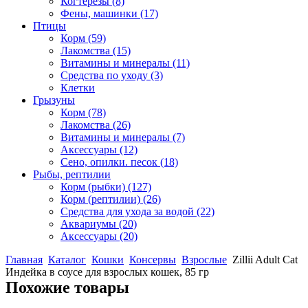
Когтерезы
(8)
Фены, машинки
(17)
Птицы
Корм
(59)
Лакомства
(15)
Витамины и минералы
(11)
Средства по уходу
(3)
Клетки
Грызуны
Корм
(78)
Лакомства
(26)
Витамины и минералы
(7)
Аксессуары
(12)
Сено, опилки. песок
(18)
Рыбы, рептилии
Корм (рыбки)
(127)
Корм (рептилии)
(26)
Средства для ухода за водой
(22)
Аквариумы
(20)
Аксессуары
(20)
Главная
Каталог
Кошки
Консервы
Взрослые
Zillii Adult Cat
Индейка в соусе для взрослых кошек, 85 гр
Похожие товары