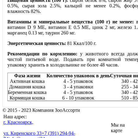
Пищевая ценность (100 г):
сырой белок 8%, сырой жир 5%
0.5%, сырая зола 2.5%, кальций не менее 0.2%, фосфо
влажность 82%.
Витамины и минеральные вещества (100 г) не менее:
в
витамин D 9 МЕ, витамин Е 0.5 МЕ, цинк 2 мг, железо 1.4
марганец 0.13 мг, таурин 260 мг.
Энергетическая ценность:
81 Ккал/100 г.
Рекомендации по кормлению:
у животного всегда долж
чистой питьевой воде. Подавать при комнатной темпе
упаковку хранить в холодильнике не более 48 часов.
Фаза жизни
Количество упаковок в день
Суточная но
Активная кошка
4 - 5 упаковок
340 - 4
Домашняя кошка
3 - 4 упаковки
255 - 3
Беременная кошка
4 - 5 упаковок
340 - 4
Кормящая кошка
6 - 10 упаковок
510 - 8
© 2015 - 2023 Компания ЗооАссорти
Наш адрес:
г. Красноярск,
Мы на
карте
ул. Киренского 33
+7 (391) 294-94-