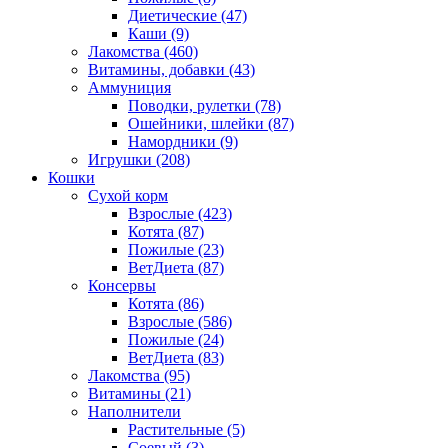
Диетические
(47)
Каши
(9)
Лакомства
(460)
Витамины, добавки
(43)
Аммуниция
Поводки, рулетки
(78)
Ошейники, шлейки
(87)
Намордники
(9)
Игрушки
(208)
Кошки
Сухой корм
Взрослые
(423)
Котята
(87)
Пожилые
(23)
ВетДиета
(87)
Консервы
Котята
(86)
Взрослые
(586)
Пожилые
(24)
ВетДиета
(83)
Лакомства
(95)
Витамины
(21)
Наполнители
Растительные
(5)
Соевый
(3)