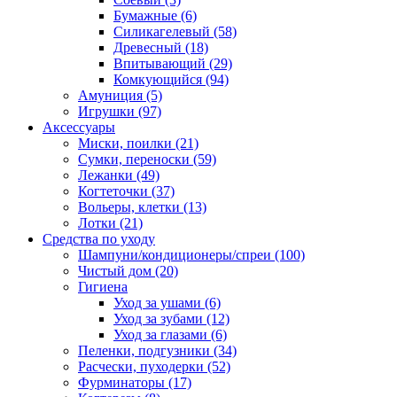
Бумажные
(6)
Силикагелевый
(58)
Древесный
(18)
Впитывающий
(29)
Комкующийся
(94)
Амуниция
(5)
Игрушки
(97)
Аксессуары
Миски, поилки
(21)
Сумки, переноски
(59)
Лежанки
(49)
Когтеточки
(37)
Вольеры, клетки
(13)
Лотки
(21)
Средства по уходу
Шампуни/кондиционеры/спреи
(100)
Чистый дом
(20)
Гигиена
Уход за ушами
(6)
Уход за зубами
(12)
Уход за глазами
(6)
Пеленки, подгузники
(34)
Расчески, пуходерки
(52)
Фурминаторы
(17)