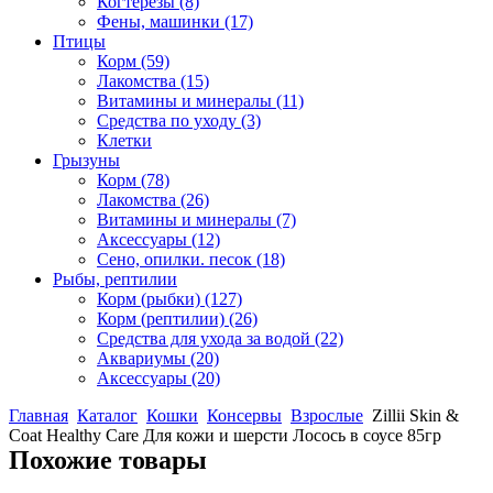
Когтерезы
(8)
Фены, машинки
(17)
Птицы
Корм
(59)
Лакомства
(15)
Витамины и минералы
(11)
Средства по уходу
(3)
Клетки
Грызуны
Корм
(78)
Лакомства
(26)
Витамины и минералы
(7)
Аксессуары
(12)
Сено, опилки. песок
(18)
Рыбы, рептилии
Корм (рыбки)
(127)
Корм (рептилии)
(26)
Средства для ухода за водой
(22)
Аквариумы
(20)
Аксессуары
(20)
Главная
Каталог
Кошки
Консервы
Взрослые
Zillii Skin &
Coat Healthy Care Для кожи и шерсти Лосось в соусе 85гр
Похожие товары