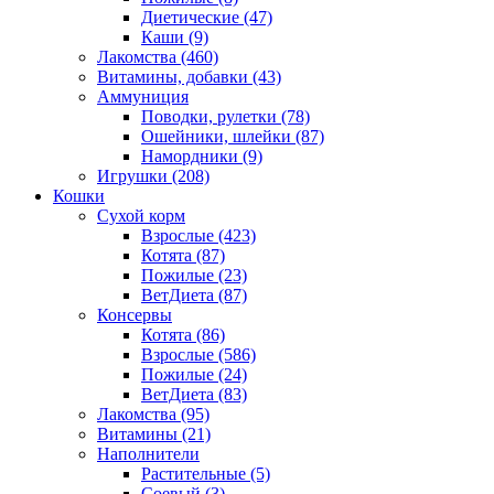
Диетические
(47)
Каши
(9)
Лакомства
(460)
Витамины, добавки
(43)
Аммуниция
Поводки, рулетки
(78)
Ошейники, шлейки
(87)
Намордники
(9)
Игрушки
(208)
Кошки
Сухой корм
Взрослые
(423)
Котята
(87)
Пожилые
(23)
ВетДиета
(87)
Консервы
Котята
(86)
Взрослые
(586)
Пожилые
(24)
ВетДиета
(83)
Лакомства
(95)
Витамины
(21)
Наполнители
Растительные
(5)
Соевый
(3)