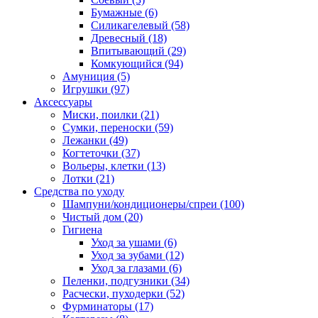
Бумажные
(6)
Силикагелевый
(58)
Древесный
(18)
Впитывающий
(29)
Комкующийся
(94)
Амуниция
(5)
Игрушки
(97)
Аксессуары
Миски, поилки
(21)
Сумки, переноски
(59)
Лежанки
(49)
Когтеточки
(37)
Вольеры, клетки
(13)
Лотки
(21)
Средства по уходу
Шампуни/кондиционеры/спреи
(100)
Чистый дом
(20)
Гигиена
Уход за ушами
(6)
Уход за зубами
(12)
Уход за глазами
(6)
Пеленки, подгузники
(34)
Расчески, пуходерки
(52)
Фурминаторы
(17)