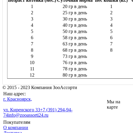
Возраст котёнка (мес.)
Суточная норма
Вес кошки (кг.)
1
20 гр в день
1
2
25 гр в день
2
3
30 гр в день
3
4
40 гр в день
4
5
50 гр в день
5
6
58 гр в день
6
7
63 гр в день
7
8
68 гр в день
8
9
73 гр в день
10
76 гр в день
11
78 гр в день
12
80 гр в день
© 2015 - 2023 Компания ЗооАссорти
Наш адрес:
г. Красноярск,
Мы на
карте
ул. Киренского 33
+7 (391) 294-94-
74
info@zooassorti24.ru
Покупателям
О компании
Доставка