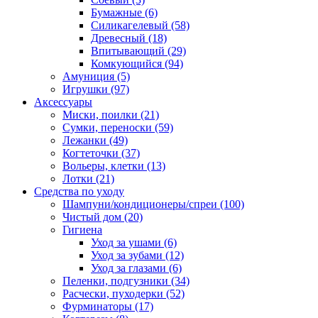
Бумажные
(6)
Силикагелевый
(58)
Древесный
(18)
Впитывающий
(29)
Комкующийся
(94)
Амуниция
(5)
Игрушки
(97)
Аксессуары
Миски, поилки
(21)
Сумки, переноски
(59)
Лежанки
(49)
Когтеточки
(37)
Вольеры, клетки
(13)
Лотки
(21)
Средства по уходу
Шампуни/кондиционеры/спреи
(100)
Чистый дом
(20)
Гигиена
Уход за ушами
(6)
Уход за зубами
(12)
Уход за глазами
(6)
Пеленки, подгузники
(34)
Расчески, пуходерки
(52)
Фурминаторы
(17)