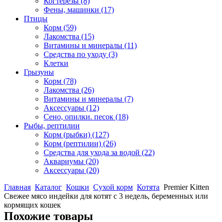
Когтерезы
(8)
Фены, машинки
(17)
Птицы
Корм
(59)
Лакомства
(15)
Витамины и минералы
(11)
Средства по уходу
(3)
Клетки
Грызуны
Корм
(78)
Лакомства
(26)
Витамины и минералы
(7)
Аксессуары
(12)
Сено, опилки. песок
(18)
Рыбы, рептилии
Корм (рыбки)
(127)
Корм (рептилии)
(26)
Средства для ухода за водой
(22)
Аквариумы
(20)
Аксессуары
(20)
Главная
Каталог
Кошки
Сухой корм
Котята
Premier Kitten
Свежее мясо индейки для котят с 3 недель, беременных или
кормящих кошек
Похожие товары