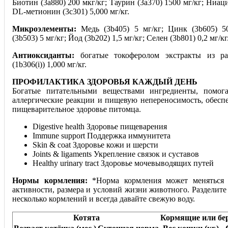
Биотин (3a880) 200 мкг/кг; Таурин (3a370) 1500 мг/кг; Ниаци
DL-метионин (3c301) 5,000 мг/кг.
Микроэлементы:
Медь (3b405) 5 мг/кг; Цинк (3b605) 5
(3b503) 5 мг/кг; Йод (3b202) 1,5 мг/кг; Селен (3b801) 0,2 мг/кг
Антиоксиданты:
богатые токоферолом экстракты из ра
(1b306(i)) 1,000 мг/кг.
ПРОФИЛАКТИКА ЗДОРОВЬЯ КАЖДЫЙ ДЕНЬ
Богатые питательными веществами ингредиенты, помога
аллергические реакции и пищевую непереносимость, обесп
пищеварительное здоровье питомца.
Digestive health Здоровье пищеварения
Immune support Поддержка иммунитета
Skin & coat Здоровье кожи и шерсти
Joints & ligaments Укрепление связок и суставов
Healthy urinary tract Здоровье мочевыводящих путей
Нормы кормления:
*Норма кормления может меняться 
активности, размера и условий жизни живот
ного. Разделит
несколько кормлений и всегда давайте свежую воду.
Котята
Кормящие или бе