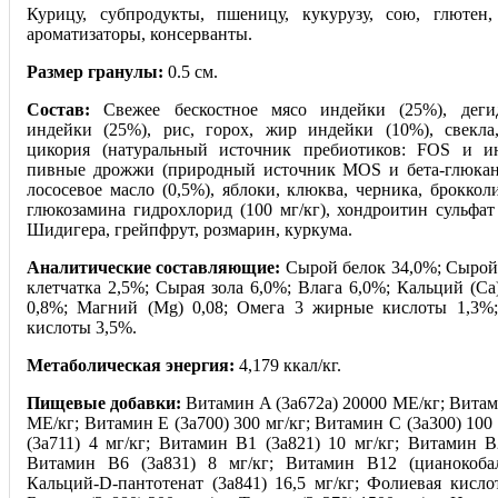
Курицу, субпродукты, пшеницу, кукурузу, сою, глютен
ароматизаторы, консерванты.
Размер гранулы:
0.5 см.
Состав:
Свежее бескостное мясо индейки (25%), деги
индейки (25%), рис, горох, жир индейки (10%), свекл
цикория (натуральный источник пребиотиков: FOS и ин
пивные дрожжи (природный источник MOS и бета-глюкано
лососевое масло (0,5%), яблоки, клюква, черника, броккол
глюкозамина гидрохлорид (100 мг/кг), хондроитин сульфат
Шидигера, грейпфрут, розмарин, куркума.
Аналитические составляющие:
Сырой белок 34,0%; Сырой
клетчатка 2,5%; Сырая зола 6,0%; Влага 6,0%; Кальций (Са
0,8%; Магний (Mg) 0,08; Омега 3 жирные кислоты 1,3%
кислоты 3,5%.
Метаболическая энергия:
4,179 ккал/кг.
Пищевые добавки:
Витамин A (3a672a) 20000 МЕ/кг; Витам
МЕ/кг; Витамин Е (3a700) 300 мг/кг; Витамин C (3a300) 100
(3a711) 4 мг/кг; Витамин B1 (3a821) 10 мг/кг; Витамин B2
Витамин B6 (3a831) 8 мг/кг; Витамин B12 (цианокобал
Кальций-D-пантотенат (3a841) 16,5 мг/кг; Фолиевая кислот