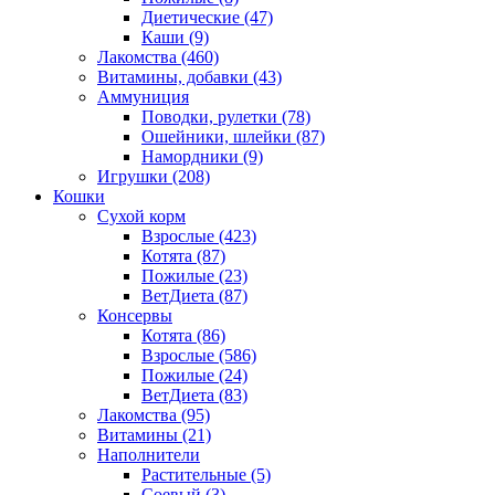
Диетические
(47)
Каши
(9)
Лакомства
(460)
Витамины, добавки
(43)
Аммуниция
Поводки, рулетки
(78)
Ошейники, шлейки
(87)
Намордники
(9)
Игрушки
(208)
Кошки
Сухой корм
Взрослые
(423)
Котята
(87)
Пожилые
(23)
ВетДиета
(87)
Консервы
Котята
(86)
Взрослые
(586)
Пожилые
(24)
ВетДиета
(83)
Лакомства
(95)
Витамины
(21)
Наполнители
Растительные
(5)
Соевый
(3)