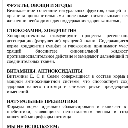
ФРУКТЫ, ОВОЩИ И ЯГОДЫ
Великолепное сочетание натуральных фруктов, овощей и 
организм дополнительными полезными питательными вещ
жизненно необходимы для поддержания здоровья питомца.
ГЛЮКОЗАМИН, ХОНДРОИТИН
Хондропротекторы стимулируют процессы регенера
дегенерацию (разрушение) хрящевой ткани. Содержащиеся
корма хондроитин сульфат и глюкозамин принимают учас
хрящей, биосинтезе синовиальной жидкос
противовоспалительное действие и замедляют дальнейший п
соединительных тканей.
ВИТАМИНЫ, АНТИОКСИДАНТЫ
Витамины Е, С и Селен содержащиеся в составе корма 
мощной антиоксидантной системы, что способствует со
здоровья вашего питомца и снижает риски преждеврем
изменений.
НАТУРАЛЬНЫЕ ПРЕБИОТИКИ
Формула корма идеально сбалансирована и включает в 
пребиотики, являющиеся неотъемлемым звеном в соз
кишечной микрофлоры питомца.
МЫ НЕ ИСПОЛЬЗУЕМ: