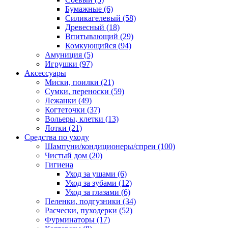
Бумажные
(6)
Силикагелевый
(58)
Древесный
(18)
Впитывающий
(29)
Комкующийся
(94)
Амуниция
(5)
Игрушки
(97)
Аксессуары
Миски, поилки
(21)
Сумки, переноски
(59)
Лежанки
(49)
Когтеточки
(37)
Вольеры, клетки
(13)
Лотки
(21)
Средства по уходу
Шампуни/кондиционеры/спреи
(100)
Чистый дом
(20)
Гигиена
Уход за ушами
(6)
Уход за зубами
(12)
Уход за глазами
(6)
Пеленки, подгузники
(34)
Расчески, пуходерки
(52)
Фурминаторы
(17)