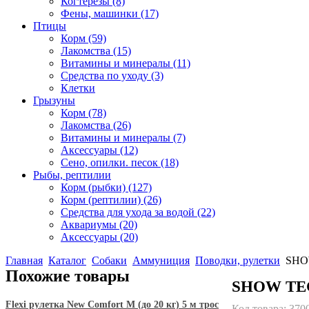
Когтерезы
(8)
Фены, машинки
(17)
Птицы
Корм
(59)
Лакомства
(15)
Витамины и минералы
(11)
Средства по уходу
(3)
Клетки
Грызуны
Корм
(78)
Лакомства
(26)
Витамины и минералы
(7)
Аксессуары
(12)
Сено, опилки. песок
(18)
Рыбы, рептилии
Корм (рыбки)
(127)
Корм (рептилии)
(26)
Средства для ухода за водой
(22)
Аквариумы
(20)
Аксессуары
(20)
Главная
Каталог
Собаки
Аммуниция
Поводки, рулетки
SHOW
Похожие товары
SHOW TECH
Flexi рулетка New Comfort М (до 20 кг) 5 м трос
Код товара:
370