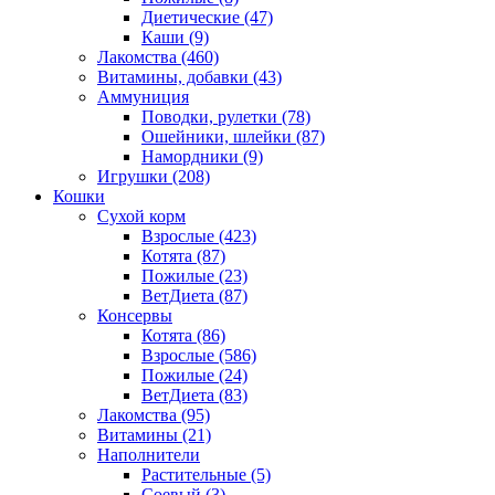
Диетические
(47)
Каши
(9)
Лакомства
(460)
Витамины, добавки
(43)
Аммуниция
Поводки, рулетки
(78)
Ошейники, шлейки
(87)
Намордники
(9)
Игрушки
(208)
Кошки
Сухой корм
Взрослые
(423)
Котята
(87)
Пожилые
(23)
ВетДиета
(87)
Консервы
Котята
(86)
Взрослые
(586)
Пожилые
(24)
ВетДиета
(83)
Лакомства
(95)
Витамины
(21)
Наполнители
Растительные
(5)
Соевый
(3)