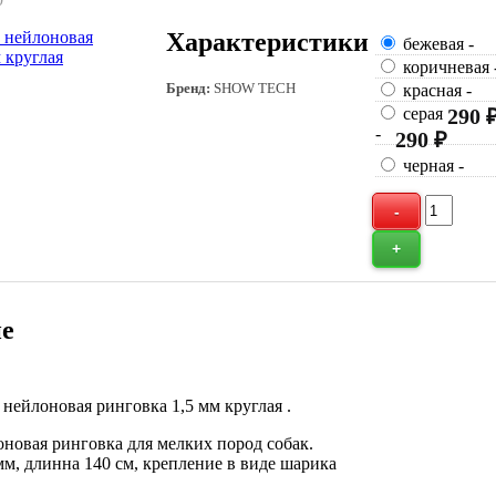
Характеристики
бежевая
-
коричневая
Бренд:
SHOW TECH
красная
-
серая
290 
-
290 ₽
черная
-
е
ейлоновая ринговка 1,5 мм круглая
.
оновая ринговка для мелких пород собак.
мм, длинна 140 см, крепление в виде шарика