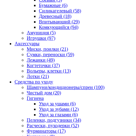
Бумажные
(6)
Силикагелевый
(58)
Древесный
(18)
Впитывающий
(29)
Комкующийся
(94)
Амуниция
(5)
Игрушки
(97)
Аксессуары
Миски, поилки
(21)
Сумки, переноски
(59)
Лежанки
(49)
Когтеточки
(37)
Вольеры, клетки
(13)
Лотки
(21)
Средства по уходу
Шампуни/кондиционеры/спреи
(100)
Чистый дом
(20)
Гигиена
Уход за ушами
(6)
Уход за зубами
(12)
Уход за глазами
(6)
Пеленки, подгузники
(34)
Расчески, пуходерки
(52)
Фурминаторы
(17)