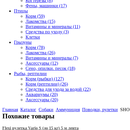
Когтерезы
(8)
Фены, машинки
(17)
Птицы
Корм
(59)
Лакомства
(15)
Витамины и минералы
(11)
Средства по уходу
(3)
Клетки
Грызуны
Корм
(78)
Лакомства
(26)
Витамины и минералы
(7)
Аксессуары
(12)
Сено, опилки. песок
(18)
Рыбы, рептилии
Корм (рыбки)
(127)
Корм (рептилии)
(26)
Средства для ухода за водой
(22)
Аквариумы
(20)
Аксессуары
(20)
Главная
Каталог
Собаки
Аммуниция
Поводки, рулетки
SHOW
Похожие товары
Flexi рулетка Vario S (до 15 кг) 5 м лента