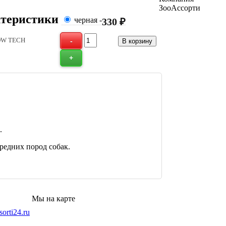
ЗооАссорти
теристики
черная
-
330 ₽
W TECH
.
редних пород собак.
Мы на карте
orti24.ru