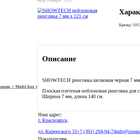
Харак
Бренд:
SHO
Описание
SHOWTECH ринговка шелковая черная 7 мм
нарик + Multi-box )
Плоская плетеная нейлоновая ринговка для с
Ширина 7 мм, длина 140 см.
Наш адрес:
г. Красноярск,
ул. Киренского 33
+7 (391) 294-94-74
info@zooass
Покупателям