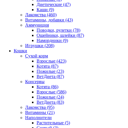
Диетические
(47)
Каши
(9)
Лакомства
(460)
Витамины, добавки
(43)
Аммуниция
Поводки, рулетки
(78)
Ошейники, шлейки
(87)
Намордники
(9)
Игрушки
(208)
Кошки
Сухой корм
Взрослые
(423)
Котята
(87)
Пожилые
(23)
ВетДиета
(87)
Консервы
Котята
(86)
Взрослые
(586)
Пожилые
(24)
ВетДиета
(83)
Лакомства
(95)
Витамины
(21)
Наполнители
Растительные
(5)
Соевый
(3)