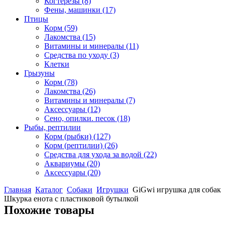
Когтерезы
(8)
Фены, машинки
(17)
Птицы
Корм
(59)
Лакомства
(15)
Витамины и минералы
(11)
Средства по уходу
(3)
Клетки
Грызуны
Корм
(78)
Лакомства
(26)
Витамины и минералы
(7)
Аксессуары
(12)
Сено, опилки. песок
(18)
Рыбы, рептилии
Корм (рыбки)
(127)
Корм (рептилии)
(26)
Средства для ухода за водой
(22)
Аквариумы
(20)
Аксессуары
(20)
Главная
Каталог
Собаки
Игрушки
GiGwi игрушка для собак
Шкурка енота с пластиковой бутылкой
Похожие товары