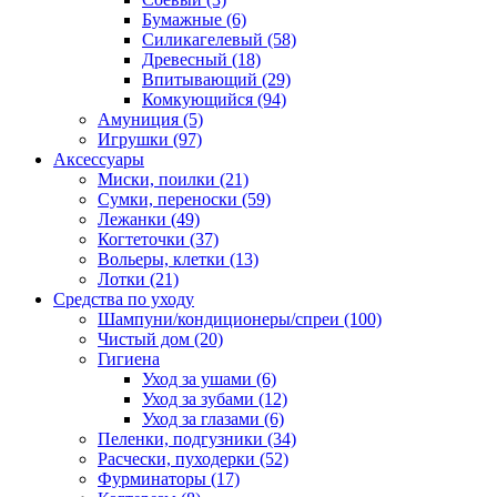
Бумажные
(6)
Силикагелевый
(58)
Древесный
(18)
Впитывающий
(29)
Комкующийся
(94)
Амуниция
(5)
Игрушки
(97)
Аксессуары
Миски, поилки
(21)
Сумки, переноски
(59)
Лежанки
(49)
Когтеточки
(37)
Вольеры, клетки
(13)
Лотки
(21)
Средства по уходу
Шампуни/кондиционеры/спреи
(100)
Чистый дом
(20)
Гигиена
Уход за ушами
(6)
Уход за зубами
(12)
Уход за глазами
(6)
Пеленки, подгузники
(34)
Расчески, пуходерки
(52)
Фурминаторы
(17)