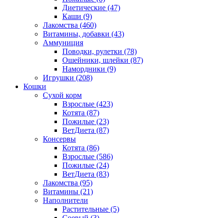
Диетические
(47)
Каши
(9)
Лакомства
(460)
Витамины, добавки
(43)
Аммуниция
Поводки, рулетки
(78)
Ошейники, шлейки
(87)
Намордники
(9)
Игрушки
(208)
Кошки
Сухой корм
Взрослые
(423)
Котята
(87)
Пожилые
(23)
ВетДиета
(87)
Консервы
Котята
(86)
Взрослые
(586)
Пожилые
(24)
ВетДиета
(83)
Лакомства
(95)
Витамины
(21)
Наполнители
Растительные
(5)
Соевый
(3)