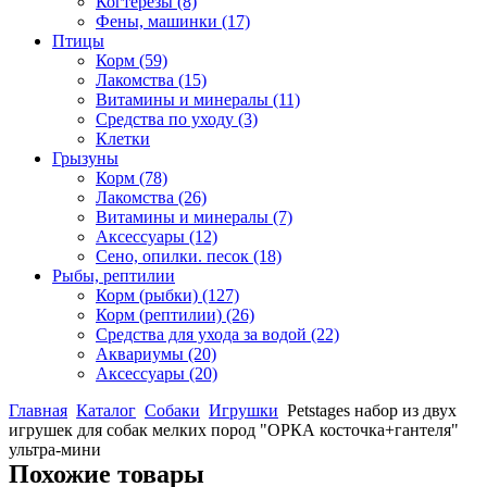
Когтерезы
(8)
Фены, машинки
(17)
Птицы
Корм
(59)
Лакомства
(15)
Витамины и минералы
(11)
Средства по уходу
(3)
Клетки
Грызуны
Корм
(78)
Лакомства
(26)
Витамины и минералы
(7)
Аксессуары
(12)
Сено, опилки. песок
(18)
Рыбы, рептилии
Корм (рыбки)
(127)
Корм (рептилии)
(26)
Средства для ухода за водой
(22)
Аквариумы
(20)
Аксессуары
(20)
Главная
Каталог
Собаки
Игрушки
Petstages набор из двух
игрушек для собак мелких пород "ОРКА косточка+гантеля"
ультра-мини
Похожие товары