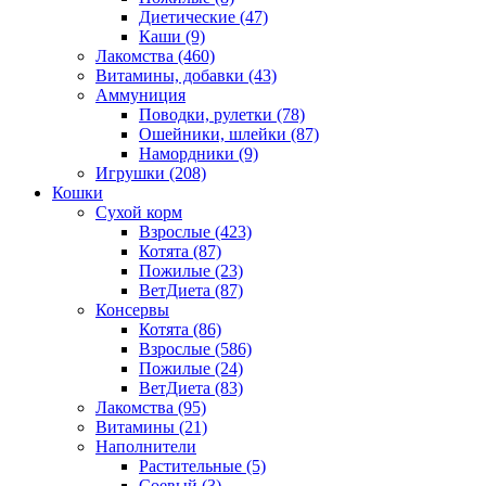
Диетические
(47)
Каши
(9)
Лакомства
(460)
Витамины, добавки
(43)
Аммуниция
Поводки, рулетки
(78)
Ошейники, шлейки
(87)
Намордники
(9)
Игрушки
(208)
Кошки
Сухой корм
Взрослые
(423)
Котята
(87)
Пожилые
(23)
ВетДиета
(87)
Консервы
Котята
(86)
Взрослые
(586)
Пожилые
(24)
ВетДиета
(83)
Лакомства
(95)
Витамины
(21)
Наполнители
Растительные
(5)
Соевый
(3)