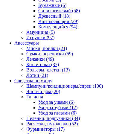
Бумажные
(6)
Силикагелевый
(58)
Древесный
(18)
Впитывающий
(29)
Комкующийся
(94)
Амуниция
(5)
Игрушки
(97)
Аксессуары
Миски, поилки
(21)
Сумки, переноски
(59)
Лежанки
(49)
Когтеточки
(37)
Вольеры, клетки
(13)
Лотки
(21)
Средства по уходу
Шампуни/кондиционеры/спреи
(100)
Чистый дом
(20)
Гигиена
Уход за ушами
(6)
Уход за зубами
(12)
Уход за глазами
(6)
Пеленки, подгузники
(34)
Расчески, пуходерки
(52)
Фурминаторы
(17)