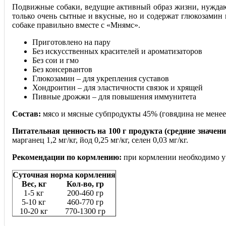
Подвижные собаки, ведущие активный образ жизни, нуждают
только очень сытные и вкусные, но и содержат глюкозамин
собаке правильно вместе с «Мнямс».
Приготовлено на пару
Без искусственных красителей и ароматизаторов
Без сои и гмо
Без консервантов
Глюкозамин – для укрепления суставов
Хондроитин – для эластичности связок и хрящей
Пивные дрожжи – для повышения иммунитета
Состав:
мясо и мясные субпродукты 45% (говядина не менее
Питательная ценность на 100 г продукта (средние значени
марганец 1,2 мг/кг, йод 0,25 мг/кг, селен 0,03 мг/кг.
Рекомендации по кормлению:
при кормлении необходимо уч
Суточная норма кормления
Вес, кг
Кол-во, гр
1-5 кг
200-460 гр
5-10 кг
460-770 гр
10-20 кг
770-1300 гр