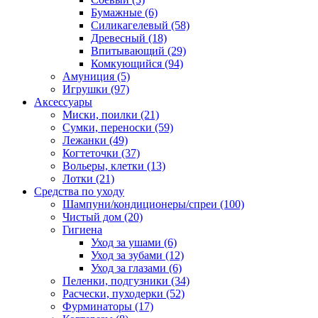
Бумажные
(6)
Силикагелевый
(58)
Древесный
(18)
Впитывающий
(29)
Комкующийся
(94)
Амуниция
(5)
Игрушки
(97)
Аксессуары
Миски, поилки
(21)
Сумки, переноски
(59)
Лежанки
(49)
Когтеточки
(37)
Вольеры, клетки
(13)
Лотки
(21)
Средства по уходу
Шампуни/кондиционеры/спреи
(100)
Чистый дом
(20)
Гигиена
Уход за ушами
(6)
Уход за зубами
(12)
Уход за глазами
(6)
Пеленки, подгузники
(34)
Расчески, пуходерки
(52)
Фурминаторы
(17)