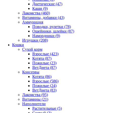
Диетические
(47)
Каши
(9)
Лакомства
(460)
Витамины, добавки
(43)
Аммуниция
Поводки, рулетки
(78)
Ошейники, шлейки
(87)
Намордники
(9)
Игрушки
(208)
Кошки
Сухой корм
Взрослые
(423)
Котята
(87)
Пожилые
(23)
ВетДиета
(87)
Консервы
Котята
(86)
Взрослые
(586)
Пожилые
(24)
ВетДиета
(83)
Лакомства
(95)
Витамины
(21)
Наполнители
Растительные
(5)
Соевый
(3)