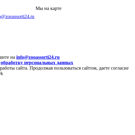
Мы на карте
o@zooassorti24.ru
шите на
info@zooassorti24.ru
а
обработку персональных данных
работы сайта. Продолжая пользоваться сайтом, даете согласие
k