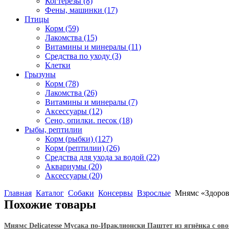
Когтерезы
(8)
Фены, машинки
(17)
Птицы
Корм
(59)
Лакомства
(15)
Витамины и минералы
(11)
Средства по уходу
(3)
Клетки
Грызуны
Корм
(78)
Лакомства
(26)
Витамины и минералы
(7)
Аксессуары
(12)
Сено, опилки. песок
(18)
Рыбы, рептилии
Корм (рыбки)
(127)
Корм (рептилии)
(26)
Средства для ухода за водой
(22)
Аквариумы
(20)
Аксессуары
(20)
Главная
Каталог
Собаки
Консервы
Взрослые
Мнямс «Здоровы
Похожие товары
Мнямс Delicatesse Мусака по-Ираклионски Паштет из ягнёнка с ово