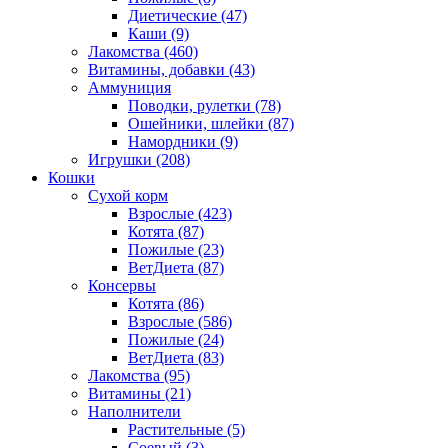
Диетические
(47)
Каши
(9)
Лакомства
(460)
Витамины, добавки
(43)
Аммуниция
Поводки, рулетки
(78)
Ошейники, шлейки
(87)
Намордники
(9)
Игрушки
(208)
Кошки
Сухой корм
Взрослые
(423)
Котята
(87)
Пожилые
(23)
ВетДиета
(87)
Консервы
Котята
(86)
Взрослые
(586)
Пожилые
(24)
ВетДиета
(83)
Лакомства
(95)
Витамины
(21)
Наполнители
Растительные
(5)
Соевый
(3)