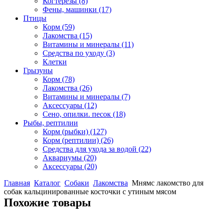
Когтерезы
(8)
Фены, машинки
(17)
Птицы
Корм
(59)
Лакомства
(15)
Витамины и минералы
(11)
Средства по уходу
(3)
Клетки
Грызуны
Корм
(78)
Лакомства
(26)
Витамины и минералы
(7)
Аксессуары
(12)
Сено, опилки. песок
(18)
Рыбы, рептилии
Корм (рыбки)
(127)
Корм (рептилии)
(26)
Средства для ухода за водой
(22)
Аквариумы
(20)
Аксессуары
(20)
Главная
Каталог
Собаки
Лакомства
Мнямс лакомство для
собак кальцинированные косточки с утиным мясом
Похожие товары