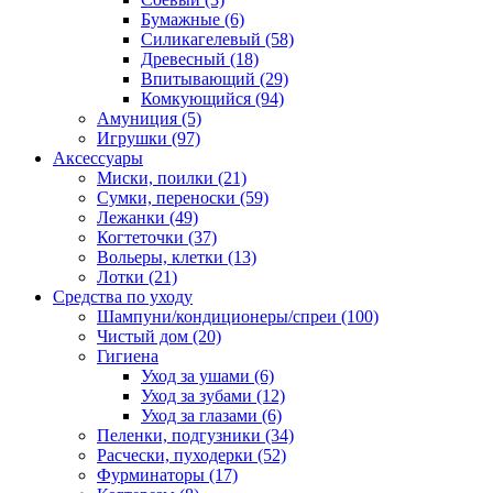
Бумажные
(6)
Силикагелевый
(58)
Древесный
(18)
Впитывающий
(29)
Комкующийся
(94)
Амуниция
(5)
Игрушки
(97)
Аксессуары
Миски, поилки
(21)
Сумки, переноски
(59)
Лежанки
(49)
Когтеточки
(37)
Вольеры, клетки
(13)
Лотки
(21)
Средства по уходу
Шампуни/кондиционеры/спреи
(100)
Чистый дом
(20)
Гигиена
Уход за ушами
(6)
Уход за зубами
(12)
Уход за глазами
(6)
Пеленки, подгузники
(34)
Расчески, пуходерки
(52)
Фурминаторы
(17)