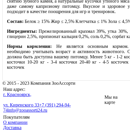
снятию зубного камня, а натуральные кусочки утиного мяса
даже самому капризному питомцу. Вкусное и здоровое 
подходит в качестве поощрения для игр и тренировок.
Состав:
Белок ≥ 15% Жир ≤ 2,5% Клетчатка ≤ 1% Зола ≤ 4,
Ингредиенты:
Прежелированный крахмал 39%, утка 30%, 
глицерин 2,5%, пропионат кальция 0,2%, соль 0,2%, сорбат к
Нормы кормления:
Не является основным кормом.
необходимо учитывать возраст и активность животного. С
должна быть доступна вашему питомцу. Менее 5 кг - 1-2 кост
косточки 10-20 кг - 3-4 косточки 20-40 кг - 4-5 косточек
косточек
© 2015 - 2023 Компания ЗооАссорти
Наш адрес:
г. Красноярск,
Мы на
карте
ул. Киренского 33
+7 (391) 294-94-
74
info@zooassorti24.ru
Покупателям
О компании
Доставка