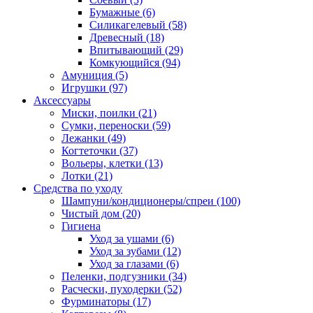
Бумажные
(6)
Силикагелевый
(58)
Древесный
(18)
Впитывающий
(29)
Комкующийся
(94)
Амуниция
(5)
Игрушки
(97)
Аксессуары
Миски, поилки
(21)
Сумки, переноски
(59)
Лежанки
(49)
Когтеточки
(37)
Вольеры, клетки
(13)
Лотки
(21)
Средства по уходу
Шампуни/кондиционеры/спреи
(100)
Чистый дом
(20)
Гигиена
Уход за ушами
(6)
Уход за зубами
(12)
Уход за глазами
(6)
Пеленки, подгузники
(34)
Расчески, пуходерки
(52)
Фурминаторы
(17)