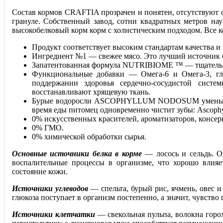
Состав кормов CRAFTIA прозрачен и понятен, отсутствуют с
грануле. Собственный завод, сотни квадратных метров нау
высокобелковый корм корм с холистическим подходом. Все к
Продукт соответствует высоким стандартам качества и
Ингредиент №1 — свежее мясо. Это лучший источник б
Запатентованная формула NUTRIBIOME ™ — тщательно 
Функциональные добавки — Омега-6 и Омега-3, гл
поддержании здоровья сердечно-сосудистой систе
восстанавливают хрящевую ткань.
Бурые водоросли ASCOPHYLLUM NODOSUM уменьшают зу
время еды питомец одновременно чистит зубы: Ascophyl
0% искусственных красителей, ароматизаторов, консер
0% ГМО.
0% химической обработки сырья.
Основные источники белка в корме
— лосось и сельдь. 
воспалительные процессы в организме, что хорошо влияе
состояние кожи.
Источники углеводов
— спельта, бурый рис, ячмень, овес 
глюкоза поступает в организм постепенно, а значит, чувство 
Источники клетчатки
— свекольная пульпа, волокна горох