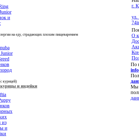
Наш
г. 
ул.
74
i
По
ллергии на еду, страдающих плохим пищеварением
О 
Дос
Ак
Ко
Пол
По 
inf
Пол
да
с курицей)
 курицы и индейки
Мы 
пол
дан