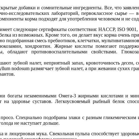
крытые добавки и сомнительные ингредиенты. Все, что заявлено
чно-исследовательских лабора
торий, первоклассное сырье — в
омпоненты корма подходят для употребления человеком и не со
 имеет следующие сертификаты соответствия: HACCP, ISO 9001, I
елка из возможных. Кроме того, он делает вкус корма очень пр
подобранная смесь пребиотиков, клетчатки, мультивитаминов,
юкозамин, хондроитин. Жирные кислоты помогают поддержи
мы, обладают противовоспалительными свойствами. Глюкоз
бной налет, неприятный запах, кровоточивость десен, сокр
lum nodosum размягчает зубной налет, а при жевании сухих гран
вантов.
Они богаты незаменимыми Омега-3 жирными кислотами и мин
т на здоровье суставов. Легкоусвояемый рыбный белок спос
и просо. Специально подобраны злаки с разным гликемическим
голода не наступает дольше.
а и люцерновая мука. Свекольная пульпа способствует здоровь