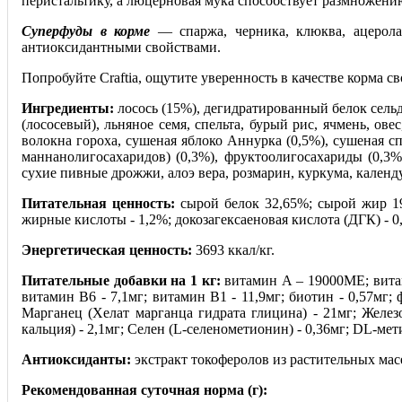
перистальтику, а люцерновая мука способствует размножен
Суперфуды в корме
— спаржа, черника, клюква, ацерол
антиоксидантными свойствами.
Попробуйте Craftia, ощутите уверенность в качестве корма 
Ингредиенты:
лосось (15%), дегидратированный белок сельд
(лососевый), льняное семя, спельта, бурый рис, ячмень, ов
волокна гороха, сушеная яблоко Аннурка (0,5%), сушеная с
маннанолигосахаридов) (0,3%), фруктоолигосахариды (0,3%
сухие пивные дрожжи, алоэ вера, розмарин, куркума, кален
Питательная ценность:
сырой белок 32,65%; сырой жир 19,
жирные кислоты - 1,2%; докозагексаеновая кислота (ДГК) - 0
Энергетическая ценность:
3693 ккал/кг.
Питательные добавки на 1 кг:
витамин А – 19000ME; витам
витамин B6 - 7,1мг; витамин B1 - 11,9мг; биотин - 0,57мг; 
Марганец (Хелат марганца гидрата глицина) - 21мг; Железо 
кальция) - 2,1мг; Cелен (L-селенометионин) - 0,36мг; DL-ме
Антиоксиданты:
экстракт токоферолов из растительных мас
Рекомендованная суточная норма (г):