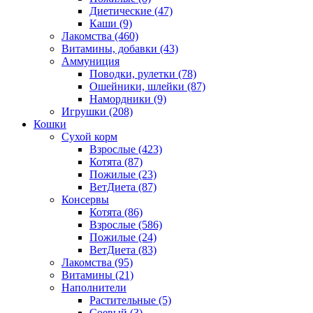
Диетические
(47)
Каши
(9)
Лакомства
(460)
Витамины, добавки
(43)
Аммуниция
Поводки, рулетки
(78)
Ошейники, шлейки
(87)
Намордники
(9)
Игрушки
(208)
Кошки
Сухой корм
Взрослые
(423)
Котята
(87)
Пожилые
(23)
ВетДиета
(87)
Консервы
Котята
(86)
Взрослые
(586)
Пожилые
(24)
ВетДиета
(83)
Лакомства
(95)
Витамины
(21)
Наполнители
Растительные
(5)
Соевый
(3)