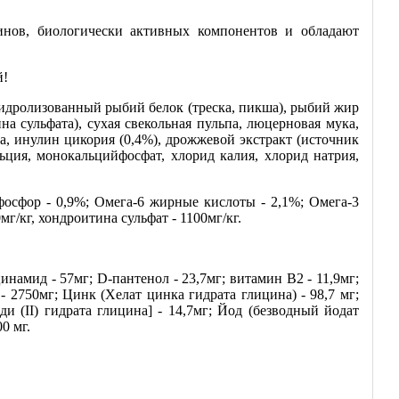
инов, биологически активных компонентов и обладают
й!
 гидролизованный рыбий белок (треска, пикша), рыбий жир
на сульфата), сухая свекольная пульпа, люцерновая мука,
ла, инулин цикория (0,4%), дрожжевой экстракт (источник
ьция, монокальцийфосфат, хлорид калия, хлорид натрия,
фосфор - 0,9%; Омега-6 жирные кислоты - 2,1%; Омега-3
г/кг, хондроитина сульфат - 1100мг/кг.
амид - 57мг; D-пантенол - 23,7мг; витамин B2 - 11,9мг;
 - 2750мг; Цинк (Хелат цинка гидрата глицина) - 98,7 мг;
ди (II) гидрата глицина] - 14,7мг; Йод (безводный йодат
0 мг.