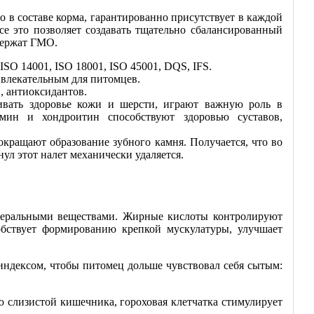
 в составе корма, гарантированно присутствует в каждой
се это позволяет создавать тщательно сбалансированный
держат ГМО.
SO 14001, ISO 18001, ISO 45001, DQS, IFS.
ивлекательным для питомцев.
 антиоксидантов.
вать здоровье кожи и шерсти, играют важную роль в
амин и хондроитин способствуют здоровью суставов,
ащают образование зубного камня. Получается, что во
ул этот налет механически удаляется.
еральными веществами. Жирные кислоты контролируют
обствует формированию крепкой мускулатуры, улучшает
 индексом, чтобы питомец дольше чувствовал себя сытым:
ю слизистой кишечника, гороховая клетчатка стимулирует