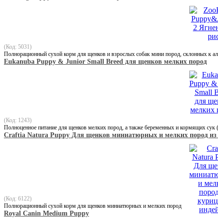
(Код: 5031)
Полнорационный сухой корм для щенков и взрослых собак мини пород, склонных к а
Eukanuba Puppy & Junior Small Breed для щенков мелких пород
(Код: 1243)
Полноценное питание для щенков мелких пород, а также беременных и кормящих сук (
Craftia Natura Puppy Для щенков миниатюрных и мелких пород из
(Код: 6122)
Полнорационный сухой корм для щенков миниатюрных и мелких пород
Royal Canin Medium Puppy