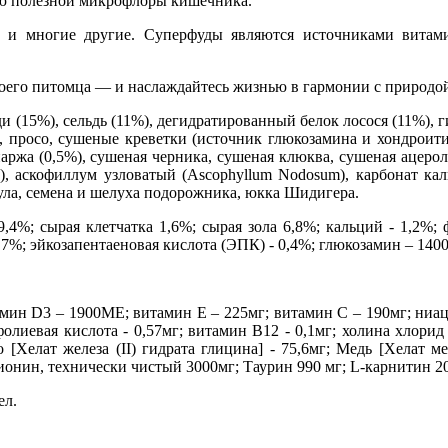
ию полезной микрофлоры кишечника.
а и многие другие. Суперфуды являются источниками витам
своего питомца — и наслаждайтесь жизнью в гармонии с природо
и (15%), сельдь (11%), дегидратированный белок лосося (11%),
ес, просо, сушеные креветки (источник глюкозамина и хондроити
паржа (0,5%), сушеная черника, сушеная клюква, сушеная ацеро
), аскофиллум узловатый (Ascophyllum Nodosum), карбонат кал
дула, семена и шелуха подорожника, юкка Шидигера.
4%; сырая клетчатка 1,6%; сырая зола 6,8%; кальций - 1,2%; 
,7%; эйкозапентаеновая кислота (ЭПК) - 0,4%; глюкозамин – 1400м
ин D3 – 1900ME; витамин Е – 225мг; витамин С – 190мг; ниацин
фолиевая кислота - 0,57мг; витамин B12 - 0,1мг; холина хлорид
[Хелат железа (II) гидрата глицина] - 75,6мг; Медь [Хелат ме
тионин, технически чистый 3000мг; Tаурин 990 мг; L-карнитин 20
ел.