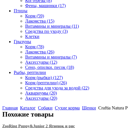
Когтерезы
(8)
Фены, машинки
(17)
Птицы
Корм
(59)
Лакомства
(15)
Витамины и минералы
(11)
Средства по уходу
(3)
Клетки
Грызуны
Корм
(78)
Лакомства
(26)
Витамины и минералы
(7)
Аксессуары
(12)
Сено, опилки. песок
(18)
Рыбы, рептилии
Корм (рыбки)
(127)
Корм (рептилии)
(26)
Средства для ухода за водой
(22)
Аквариумы
(20)
Аксессуары
(20)
Главная
Каталог
Собаки
Сухие корма
Щенки
Craftia Natura
Похожие товары
ZooRing Puppy&Junior 2 Ягненок и рис