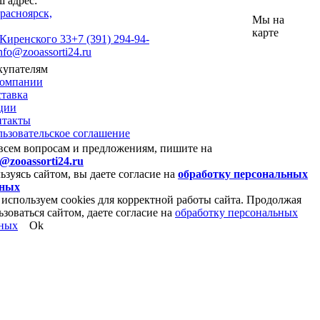
 адрес:
Красноярск,
Мы на
карте
 Киренского 33
+7 (391) 294-94-
nfo@zooassorti24.ru
купателям
компании
тавка
ции
нтакты
ьзовательское соглашение
всем вопросам и предложениям, пишите на
o@zooassorti24.ru
ьзуясь сайтом, вы даете согласие на
обработку персональных
нных
используем cookies для корректной работы сайта. Продолжая
ьзоваться сайтом, даете согласие на
обработку персональных
ных
Ok