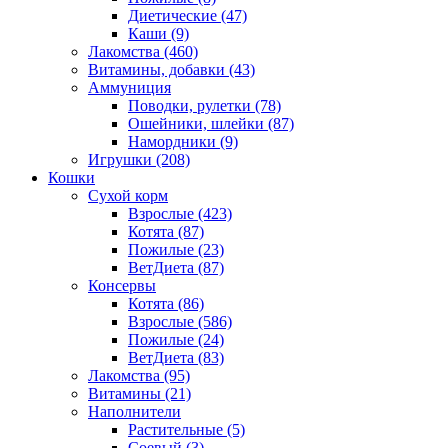
Диетические
(47)
Каши
(9)
Лакомства
(460)
Витамины, добавки
(43)
Аммуниция
Поводки, рулетки
(78)
Ошейники, шлейки
(87)
Намордники
(9)
Игрушки
(208)
Кошки
Сухой корм
Взрослые
(423)
Котята
(87)
Пожилые
(23)
ВетДиета
(87)
Консервы
Котята
(86)
Взрослые
(586)
Пожилые
(24)
ВетДиета
(83)
Лакомства
(95)
Витамины
(21)
Наполнители
Растительные
(5)
Соевый
(3)