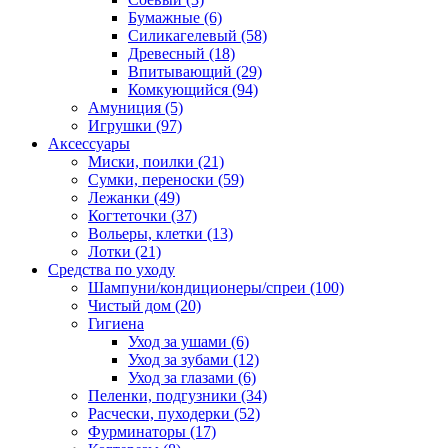
Бумажные
(6)
Силикагелевый
(58)
Древесный
(18)
Впитывающий
(29)
Комкующийся
(94)
Амуниция
(5)
Игрушки
(97)
Аксессуары
Миски, поилки
(21)
Сумки, переноски
(59)
Лежанки
(49)
Когтеточки
(37)
Вольеры, клетки
(13)
Лотки
(21)
Средства по уходу
Шампуни/кондиционеры/спреи
(100)
Чистый дом
(20)
Гигиена
Уход за ушами
(6)
Уход за зубами
(12)
Уход за глазами
(6)
Пеленки, подгузники
(34)
Расчески, пуходерки
(52)
Фурминаторы
(17)