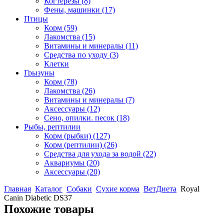
Когтерезы
(8)
Фены, машинки
(17)
Птицы
Корм
(59)
Лакомства
(15)
Витамины и минералы
(11)
Средства по уходу
(3)
Клетки
Грызуны
Корм
(78)
Лакомства
(26)
Витамины и минералы
(7)
Аксессуары
(12)
Сено, опилки. песок
(18)
Рыбы, рептилии
Корм (рыбки)
(127)
Корм (рептилии)
(26)
Средства для ухода за водой
(22)
Аквариумы
(20)
Аксессуары
(20)
Главная
Каталог
Собаки
Сухие корма
ВетДиета
Royal
Canin Diabetic DS37
Похожие товары