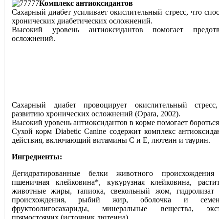
Комплекс антиоксидантов
Сахарный диабет усиливает окислительный стресс, что спо
хронических диабетических осложнений.
Высокий уровень антиоксидантов помогает предотв
осложнений.
Сахарный диабет провоцирует окислительный стресс
развитию хронических осложнений (Opara, 2002).
Высокий уровень антиоксидантов в корме помогает бороться
Сухой корм Diabetic Canine содержит комплекс антиоксида
действия, включающий витамины С и Е, лютеин и таурин.
Ингредиенты:
Дегидратированные белки животного происхождения 
пшеничная клейковина*, кукурузная клейковина, растит
животные жиры, тапиока, свекольный жом, гидролизат 
происхождения, рыбий жир, оболочка и семен
фруктоолигосахариды, минеральные вещества, экс
прямостоячих (источник лютеина).