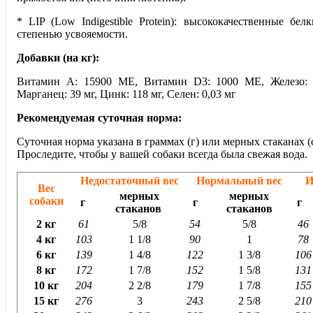
* LIP (Low Indigestible Protein): высококачественные бе
степенью усвояемости.
Добавки (на кг):
Витамин A: 15900 ME, Витамин D3: 1000 ME, Железо: 3
Марганец: 39 мг, Цинк: 118 мг, Ceлeн: 0,03 мг
Рекомендуемая суточная норма:
Суточная норма указана в граммах (г) или мерных стаканах (с
Проследите, чтобы у вашей собаки всегда была свежая вода.
Недостаточный вес
Нормальный вес
И
Вес
мерных
мерных
собаки
г
г
г
стаканов
стаканов
2 кг
61
5/8
54
5/8
46
4 кг
103
1 1/8
90
1
78
6 кг
139
1 4/8
122
1 3/8
106
8 кг
172
1 7/8
152
1 5/8
131
10 кг
204
2 2/8
179
1 7/8
155
15 кг
276
3
243
2 5/8
210