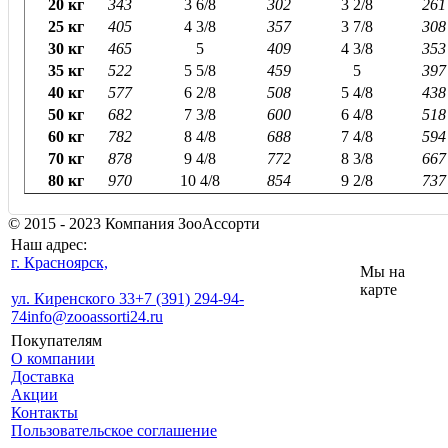
20 кг
343
3 6/8
302
3 2/8
261
25 кг
405
4 3/8
357
3 7/8
308
30 кг
465
5
409
4 3/8
353
35 кг
522
5 5/8
459
5
397
40 кг
577
6 2/8
508
5 4/8
438
50 кг
682
7 3/8
600
6 4/8
518
60 кг
782
8 4/8
688
7 4/8
594
70 кг
878
9 4/8
772
8 3/8
667
80 кг
970
10 4/8
854
9 2/8
737
© 2015 - 2023 Компания ЗооАссорти
Наш адрес:
г. Красноярск,
Мы на
карте
ул. Киренского 33
+7 (391) 294-94-
74
info@zooassorti24.ru
Покупателям
О компании
Доставка
Акции
Контакты
Пользовательское соглашение