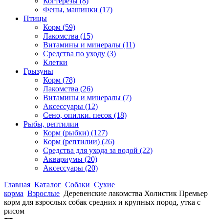
Когтерезы
(8)
Фены, машинки
(17)
Птицы
Корм
(59)
Лакомства
(15)
Витамины и минералы
(11)
Средства по уходу
(3)
Клетки
Грызуны
Корм
(78)
Лакомства
(26)
Витамины и минералы
(7)
Аксессуары
(12)
Сено, опилки. песок
(18)
Рыбы, рептилии
Корм (рыбки)
(127)
Корм (рептилии)
(26)
Средства для ухода за водой
(22)
Аквариумы
(20)
Аксессуары
(20)
Главная
Каталог
Собаки
Сухие
корма
Взрослые
Деревенские лакомства Холистик Премьер
корм для взрослых собак средних и крупных пород, утка с
рисом