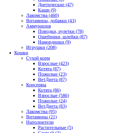
Диетические
(47)
Каши
(9)
Лакомства
(460)
Витамины, добавки
(43)
Аммуниция
Поводки, рулетки
(78)
Ошейники, шлейки
(87)
Намордники
(9)
Игрушки
(208)
Кошки
Сухой корм
Взрослые
(423)
Котята
(87)
Пожилые
(23)
ВетДиета
(87)
Консервы
Котята
(86)
Взрослые
(586)
Пожилые
(24)
ВетДиета
(83)
Лакомства
(95)
Витамины
(21)
Наполнители
Растительные
(5)
Соевый
(3)