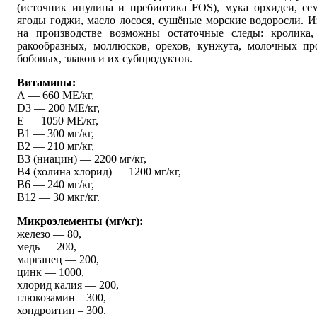
(источник инулина и пребиотика FOS), мука орхидеи, се
ягоды годжи, масло лосося, сушёные морские водоросли. И
на производстве возможны остаточные следы: кролика,
ракообразных, моллюсков, орехов, кунжута, молочных про
бобовых, злаков и их субпродуктов.
Витамины:
А — 660 МЕ/кг,
D3 — 200 МЕ/кг,
E — 1050 МЕ/кг,
B1 — 300 мг/кг,
B2 — 210 мг/кг,
B3 (ниацин) — 2200 мг/кг,
В4 (холина хлорид) — 1200 мг/кг,
B6 — 240 мг/кг,
B12 — 30 мкг/кг.
Микроэлементы (мг/кг):
железо — 80,
медь — 200,
марганец — 200,
цинк — 1000,
хлорид калия — 200,
глюкозамин – 300,
хондроитин – 300.