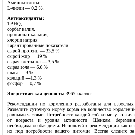
Аминокислоты:
L-лизин — 0,2 %.
Антиоксиданты:
TBHQ,
сорбат калия,
пропионат кальция,
хлорид натрия.
Гарантированные показатели:
сырой протеин — 33,5 %
сырой жир — 19 %
сырая клетчатка — 3,5 %
сырая зола — 6,8 %
влага — 9 %
кальций —1,3 %
фосфор — 0,7 %
Энергетическая ценность:
3965 ккал/кг
Рекомендации по кормлению разработаны для взрослых 
Разделите суточную норму корма на количество кормле
ний
равными частями. Потребности каждой собаки могут отлича
от возраста и уровня активности. Щенкам, береме
необходима особая диета. Используйте рекомендации как ос
их под потребности вашего питомца. Всегда следите з