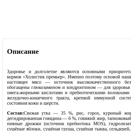
Описание
Здоровье и долголетие являются основными приоритет
кормов «Холистик премьер». Именно поэтому основой наши
настоящее мясо — источник высококачественного бе
обогащены глюкозамином и хондроитином — для здоровья к
омега-жирными кислотами и пребиотическими волокнами
желудочно-кишечного тракта, крепкой иммунной сист
состояния кожи и шерсти.
Состав:
Свежая утка — 35 %, рис, горох, куриный жир
дегидрированная говядина — 6 %, говяжий жир, тапиоковый
пивные дрожжи (источник пребиотика MOS), гидролизат
сушёные яблоки, сушёная груша, сушёная тыква, сельдерей