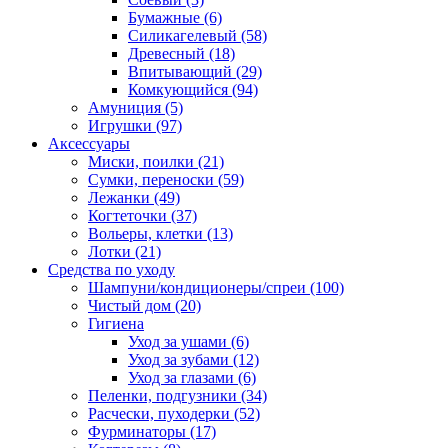
Бумажные
(6)
Силикагелевый
(58)
Древесный
(18)
Впитывающий
(29)
Комкующийся
(94)
Амуниция
(5)
Игрушки
(97)
Аксессуары
Миски, поилки
(21)
Сумки, переноски
(59)
Лежанки
(49)
Когтеточки
(37)
Вольеры, клетки
(13)
Лотки
(21)
Средства по уходу
Шампуни/кондиционеры/спреи
(100)
Чистый дом
(20)
Гигиена
Уход за ушами
(6)
Уход за зубами
(12)
Уход за глазами
(6)
Пеленки, подгузники
(34)
Расчески, пуходерки
(52)
Фурминаторы
(17)