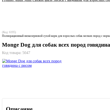
Premier Adult Mini Свежее филе лосося с индейкой для взрослых 
(Код: 6195)
Полнорационный низкозерновой сухой корм для взрослых собак мелких пород с норма
Monge Dog для собак всех пород говядина
Код товара:
5047
Описание