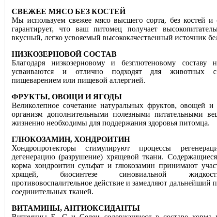
СВЕЖЕЕ МЯСО БЕЗ КОСТЕЙ
Мы используем свежее мясо высшего сорта, без костей и 
гарантирует, что ваш питомец получает высокопитател
вкусный, легко усвояемый высококачественный источник бе
НИЗКОЗЕРНОВОЙ СОСТАВ
Благодаря низкозерновому и безглютеновому составу 
усваиваются и отлично подходят для животных с
пищеварением или пищевой аллергией.
ФРУКТЫ, ОВОЩИ И ЯГОДЫ
Великолепное сочетание натуральных фруктов, овощей и 
организм дополнительными полезными питательными вещ
жизненно необходимы для поддержания здоровья питомца.
ГЛЮКОЗАМИН, ХОНДРОИТИН
Хондропротекторы стимулируют процессы регенера
дегенерацию (разрушение) хрящевой ткани. Содержащиеся
корма хондроитин сульфат и глюкозамин принимают учас
хрящей, биосинтезе синовиальной жидкос
противовоспалительное действие и замедляют дальнейший п
соединительных тканей.
ВИТАМИНЫ, АНТИОКСИДАНТЫ
Витамины Е, С и Селен содержащиеся в составе корма 