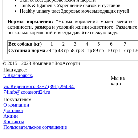
Joints & ligaments Укрепление связок и суставов
Healthy urinary tract Здоровье мочевыводящих путей
Нормы кормления:
*Норма кормления может меняться 
активности, размера и условий жизни животного. Разделит
несколько кормлений и всегда давайте свежую воду.
Вес собаки (кг)
1
2
3
4
5
6
7
Суточная норма
29 гр
48 гр
58 гр
81 гр
89 гр
110 гр
117 гр
13
© 2015 - 2023 Компания ЗооАссорти
Наш адрес:
г. Красноярск,
Мы на
карте
ул. Киренского 33
+7 (391) 294-94-
74
info@zooassorti24.ru
Покупателям
О компании
Доставка
Акции
Контакты
Пользовательское соглашение