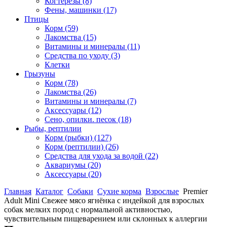
Когтерезы
(8)
Фены, машинки
(17)
Птицы
Корм
(59)
Лакомства
(15)
Витамины и минералы
(11)
Средства по уходу
(3)
Клетки
Грызуны
Корм
(78)
Лакомства
(26)
Витамины и минералы
(7)
Аксессуары
(12)
Сено, опилки. песок
(18)
Рыбы, рептилии
Корм (рыбки)
(127)
Корм (рептилии)
(26)
Средства для ухода за водой
(22)
Аквариумы
(20)
Аксессуары
(20)
Главная
Каталог
Собаки
Сухие корма
Взрослые
Premier
Adult Mini Свежее мясо ягнёнка с индейкой для взрослых
собак мелких пород с нормальной активностью,
чувствительным пищеварением или склонных к аллергии