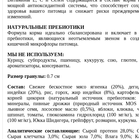
мощной антиоксидантной системы, что способствует со
здоровья вашего питомца и снижает риски преждеврем
изменений.
НАТУРАЛЬНЫЕ ПРЕБИОТИКИ
Формула корма идеально сбалансирована и включает в 
пребиотики, являющиеся неотъемлемым звеном в соз
кишечной микрофлоры питомца.
МЫ НЕ ИСПОЛЬЗУЕМ:
Курицу, субпродукты, пшеницу, кукурузу, сою, глютен
ароматизаторы, консерванты.
Размер гранулы:
0.7 см
Состав:
Свежее бескостное мясо ягненка (20%), деги
индейки (20%), рис, горох, жир индейки (8%), картофель
корней цикория (натуральный источник пребиотиков
минералы, пивные дрожжи (природный источник MOS и
льняное семя, лососевое масло (0,5%), яблоки, клюква, ч
шпинат, томаты, глюкозамина гидрохлорид (100 мг/кг), х
(100 мг/кг), Юкка Шидигера, грейпфрут, розмарин, куркума.
Аналитические составляющие:
Сырой протеин 28,0%; 
Сырая клетчатка 3,0%; Сырая зола 7,0%; Влага 9,0%; К