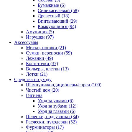
Бумажные
(6)
Силикагелевый
(58)
Древесный
(18)
Впитывающий
(29)
Комкующийся
(94)
Амуниция
(5)
Игрушки
(97)
Аксессуары
Миски, поилки
(21)
Сумки, переноски
(59)
Лежанки
(49)
Когтеточки
(37)
Вольеры, клетки
(13)
Лотки
(21)
Средства по уходу
Шампуни/кондиционеры/спреи
(100)
Чистый дом
(20)
Гигиена
Уход за ушами
(6)
Уход за зубами
(12)
Уход за глазами
(6)
Пеленки, подгузники
(34)
Расчески, пуходерки
(52)
Фурминаторы
(17)