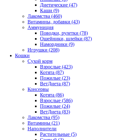
Диетические
(47)
Каши
(9)
Лакомства
(460)
Витамины, добавки
(43)
Аммуниция
Поводки, рулетки
(78)
Ошейники, шлейки
(87)
Намордники
(9)
Игрушки
(208)
Кошки
Сухой корм
Взрослые
(423)
Котята
(87)
Пожилые
(23)
ВетДиета
(87)
Консервы
Котята
(86)
Взрослые
(586)
Пожилые
(24)
ВетДиета
(83)
Лакомства
(95)
Витамины
(21)
Наполнители
Растительные
(5)
Соевый
(3)