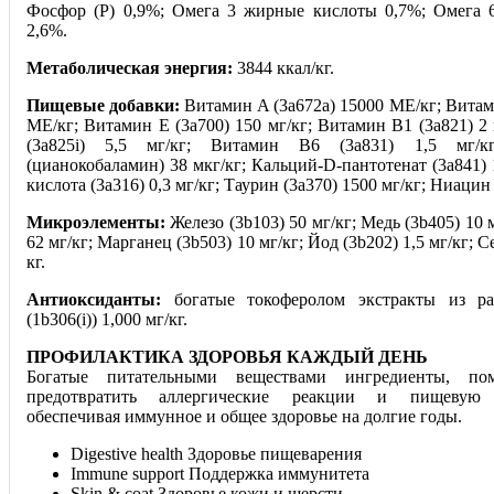
Фосфор (P) 0,9%; Омега 3 жирные кислоты 0,7%; Омега
2,6%.
Метаболическая энергия:
3844 ккал/кг.
Пищевые добавки:
Витамин A (3a672a) 15000 МЕ/кг; Витам
МЕ/кг; Витамин Е (3a700) 150 мг/кг; Витамин B1 (3a821) 2
(3a825i) 5,5 мг/кг; Витамин B6 (3a831) 1,5 мг/
(цианокобаламин) 38 мкг/кг; Кальций-D-пантотенат (3a841) 
кислота (3a316) 0,3 мг/кг; Таурин (3a370) 1500 мг/кг; Ниацин 
Микроэлементы:
Железо (3b103) 50 мг/кг; Медь (3b405) 10 
62 мг/кг; Марганец (3b503) 10 мг/кг; Йод (3b202) 1,5 мг/кг; С
кг.
Антиоксиданты:
богатые токоферолом экстракты из ра
(1b306(i)) 1,000 мг/кг.
ПРОФИЛАКТИКА ЗДОРОВЬЯ КАЖДЫЙ ДЕНЬ
Богатые питательными веществами ингредиенты, по
предотвратить аллергические реакции и пищевую н
обеспечивая иммунное и общее здоровье на долгие годы.
Digestive health Здоровье пищеварения
Immune support Поддержка иммунитета
Skin & coat Здоровье кожи и шерсти