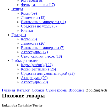
Когтерезы
(8)
Фены, машинки
(17)
Птицы
Корм
(59)
Лакомства
(15)
Витамины и минералы
(11)
Средства по уходу
(3)
Клетки
Грызуны
Корм
(78)
Лакомства
(26)
Витамины и минералы
(7)
Аксессуары
(12)
Сено, опилки. песок
(18)
Рыбы, рептилии
Корм (рыбки)
(127)
Корм (рептилии)
(26)
Средства для ухода за водой
(22)
Аквариумы
(20)
Аксессуары
(20)
Главная
Каталог
Собаки
Сухие корма
Взрослые
ZooRing Acti
Похожие товары
Eukanuba Yorkshire Terrier