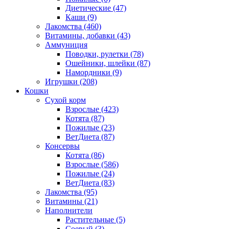
Диетические
(47)
Каши
(9)
Лакомства
(460)
Витамины, добавки
(43)
Аммуниция
Поводки, рулетки
(78)
Ошейники, шлейки
(87)
Намордники
(9)
Игрушки
(208)
Кошки
Сухой корм
Взрослые
(423)
Котята
(87)
Пожилые
(23)
ВетДиета
(87)
Консервы
Котята
(86)
Взрослые
(586)
Пожилые
(24)
ВетДиета
(83)
Лакомства
(95)
Витамины
(21)
Наполнители
Растительные
(5)
Соевый
(3)