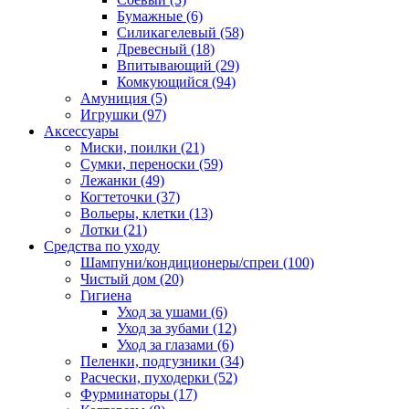
Бумажные
(6)
Силикагелевый
(58)
Древесный
(18)
Впитывающий
(29)
Комкующийся
(94)
Амуниция
(5)
Игрушки
(97)
Аксессуары
Миски, поилки
(21)
Сумки, переноски
(59)
Лежанки
(49)
Когтеточки
(37)
Вольеры, клетки
(13)
Лотки
(21)
Средства по уходу
Шампуни/кондиционеры/спреи
(100)
Чистый дом
(20)
Гигиена
Уход за ушами
(6)
Уход за зубами
(12)
Уход за глазами
(6)
Пеленки, подгузники
(34)
Расчески, пуходерки
(52)
Фурминаторы
(17)