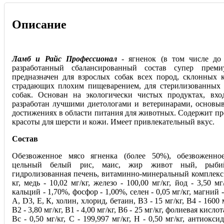
Описание
Ламб и Райс Профессионал
- ягненок (в том числе до 
разработанный сбалансированный состав супер прем
предназначен для взрослых собак всех пород, склонных к
страдающих плохим пищеварением, для стерилизованных
собак. Основан на экологически чистых продуктах, вх
разработан лучшими диетологами и ветеринарами, основыв
достижениях в области питания для животных. Содержит пр
красоты для шерсти и кожи. Имеет привлекательный вкус.
Состав
Обезвоженное мясо ягненка (более 50%), обезвоженно
цельный белый рис, маис, жир живот ный, рыби
гидролизованная печень, витаминно-минеральный комплекс 
кг, медь - 10,02 мг/кг, железо - 100,00 мг/кг, йод - 3,50 мг
кальций - 1,70%, фосфор - 1,00%, селен - 0,05 мг/кг, магний
А, D3, Е, К, холин, хлорид, бетаин, В3 - 15 мг/кг, В4 - 1600 м
В2 - 3,80 мг/кг, В1 - 4,00 мг/кг, В6 - 25 мг/кг, фолиевая кислот
Bc - 0,50 мг/кг, С - 199,997 мг/кг, H - 0,50 мг/кг, антиокси