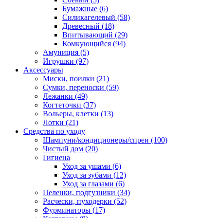
Бумажные
(6)
Силикагелевый
(58)
Древесный
(18)
Впитывающий
(29)
Комкующийся
(94)
Амуниция
(5)
Игрушки
(97)
Аксессуары
Миски, поилки
(21)
Сумки, переноски
(59)
Лежанки
(49)
Когтеточки
(37)
Вольеры, клетки
(13)
Лотки
(21)
Средства по уходу
Шампуни/кондиционеры/спреи
(100)
Чистый дом
(20)
Гигиена
Уход за ушами
(6)
Уход за зубами
(12)
Уход за глазами
(6)
Пеленки, подгузники
(34)
Расчески, пуходерки
(52)
Фурминаторы
(17)