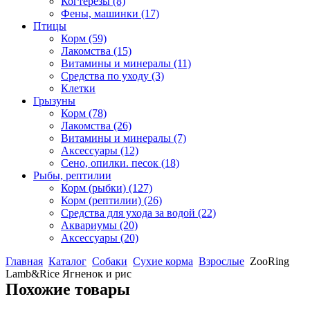
Когтерезы
(8)
Фены, машинки
(17)
Птицы
Корм
(59)
Лакомства
(15)
Витамины и минералы
(11)
Средства по уходу
(3)
Клетки
Грызуны
Корм
(78)
Лакомства
(26)
Витамины и минералы
(7)
Аксессуары
(12)
Сено, опилки. песок
(18)
Рыбы, рептилии
Корм (рыбки)
(127)
Корм (рептилии)
(26)
Средства для ухода за водой
(22)
Аквариумы
(20)
Аксессуары
(20)
Главная
Каталог
Собаки
Сухие корма
Взрослые
ZooRing
Lamb&Rice Ягненок и рис
Похожие товары