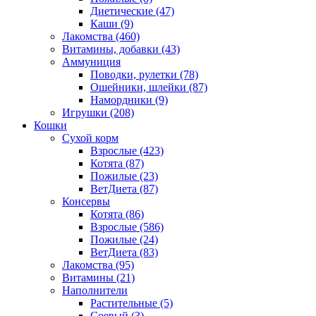
Диетические
(47)
Каши
(9)
Лакомства
(460)
Витамины, добавки
(43)
Аммуниция
Поводки, рулетки
(78)
Ошейники, шлейки
(87)
Намордники
(9)
Игрушки
(208)
Кошки
Сухой корм
Взрослые
(423)
Котята
(87)
Пожилые
(23)
ВетДиета
(87)
Консервы
Котята
(86)
Взрослые
(586)
Пожилые
(24)
ВетДиета
(83)
Лакомства
(95)
Витамины
(21)
Наполнители
Растительные
(5)
Соевый
(3)