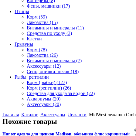
Когтерезы
(8)
Фены, машинки
(17)
Птицы
Корм
(59)
Лакомства
(15)
Витамины и минералы
(11)
Средства по уходу
(3)
Клетки
Грызуны
Корм
(78)
Лакомства
(26)
Витамины и минералы
(7)
Аксессуары
(12)
Сено, опилки. песок
(18)
Рыбы, рептилии
Корм (рыбки)
(127)
Корм (рептилии)
(26)
Средства для ухода за водой
(22)
Аквариумы
(20)
Аксессуары
(20)
Главная
Каталог
Аксессуары
Лежанки
MidWest лежанка Ombr
Похожие товары
Hunter одеяло для щенков Madison, обезьянка флис коричневый