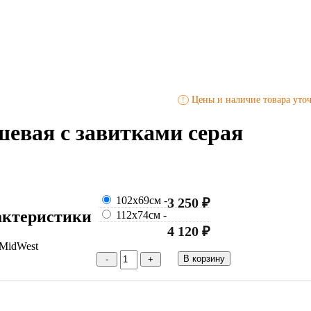
Цены и наличие товара уточ
!
евая с завитками серая
102х69см
-
3 250 ₽
актеристики
112х74см
-
4 120 ₽
MidWest