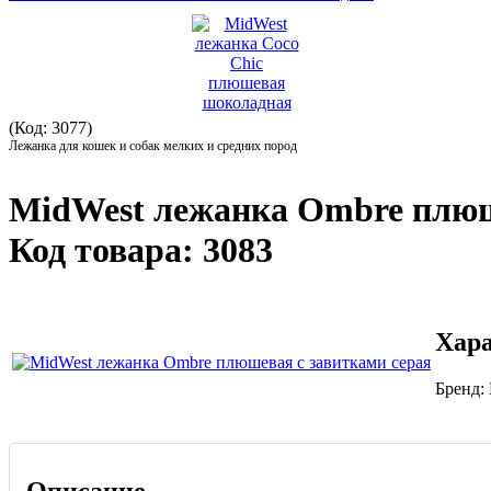
(Код: 3077)
Лежанка для кошек и собак мелких и средних пород
MidWest лежанка Ombre плюш
Код товара:
3083
Хар
Бренд:
Описание