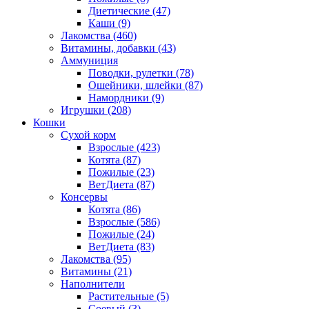
Диетические
(47)
Каши
(9)
Лакомства
(460)
Витамины, добавки
(43)
Аммуниция
Поводки, рулетки
(78)
Ошейники, шлейки
(87)
Намордники
(9)
Игрушки
(208)
Кошки
Сухой корм
Взрослые
(423)
Котята
(87)
Пожилые
(23)
ВетДиета
(87)
Консервы
Котята
(86)
Взрослые
(586)
Пожилые
(24)
ВетДиета
(83)
Лакомства
(95)
Витамины
(21)
Наполнители
Растительные
(5)
Соевый
(3)