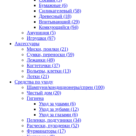
Бумажные
(6)
Силикагелевый
(58)
Древесный
(18)
Впитывающий
(29)
Комкующийся
(94)
Амуниция
(5)
Игрушки
(97)
Аксессуары
Миски, поилки
(21)
Сумки, переноски
(59)
Лежанки
(49)
Когтеточки
(37)
Вольеры, клетки
(13)
Лотки
(21)
Средства по уходу
Шампуни/кондиционеры/спреи
(100)
Чистый дом
(20)
Гигиена
Уход за ушами
(6)
Уход за зубами
(12)
Уход за глазами
(6)
Пеленки, подгузники
(34)
Расчески, пуходерки
(52)
Фурминаторы
(17)