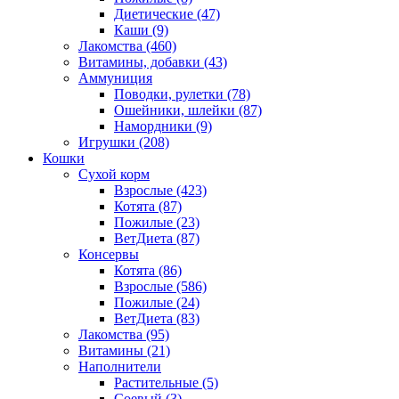
Диетические
(47)
Каши
(9)
Лакомства
(460)
Витамины, добавки
(43)
Аммуниция
Поводки, рулетки
(78)
Ошейники, шлейки
(87)
Намордники
(9)
Игрушки
(208)
Кошки
Сухой корм
Взрослые
(423)
Котята
(87)
Пожилые
(23)
ВетДиета
(87)
Консервы
Котята
(86)
Взрослые
(586)
Пожилые
(24)
ВетДиета
(83)
Лакомства
(95)
Витамины
(21)
Наполнители
Растительные
(5)
Соевый
(3)