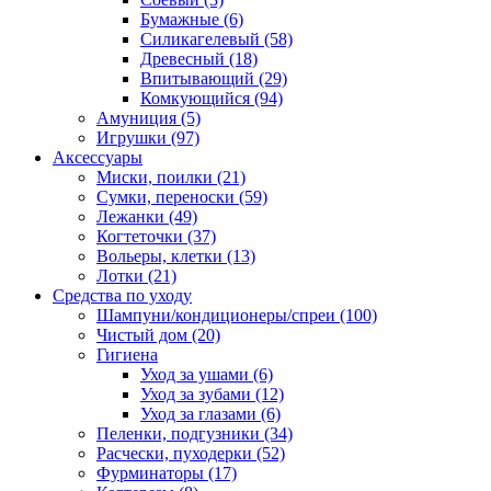
Бумажные
(6)
Силикагелевый
(58)
Древесный
(18)
Впитывающий
(29)
Комкующийся
(94)
Амуниция
(5)
Игрушки
(97)
Аксессуары
Миски, поилки
(21)
Сумки, переноски
(59)
Лежанки
(49)
Когтеточки
(37)
Вольеры, клетки
(13)
Лотки
(21)
Средства по уходу
Шампуни/кондиционеры/спреи
(100)
Чистый дом
(20)
Гигиена
Уход за ушами
(6)
Уход за зубами
(12)
Уход за глазами
(6)
Пеленки, подгузники
(34)
Расчески, пуходерки
(52)
Фурминаторы
(17)