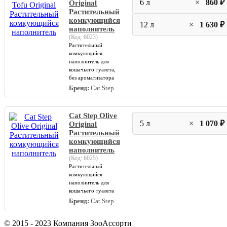
6 л
×
860 ₽
Original
Растительный
комкующийся
12 л
×
1 630 ₽
наполнитель
(Код:
6023
)
Растительный
комкующийся
наполнитель для
кошачьего туалета,
без ароматизатора
Бренд:
Cat Step
Cat Step Olive
5 л
×
1 070 ₽
Original
Растительный
комкующийся
наполнитель
(Код:
6025
)
Растительный
комкующийся
наполнитель для
кошачьего туалета
Бренд:
Cat Step
© 2015 - 2023 Компания ЗооАссорти