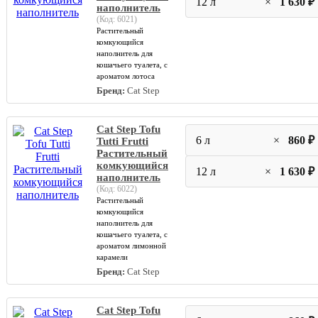
12 л
×
1 630 ₽
наполнитель
(Код:
6021
)
Растительный
комкующийся
наполнитель для
кошачьего туалета, с
ароматом лотоса
Бренд:
Cat Step
Cat Step Tofu
6 л
×
860 ₽
Tutti Frutti
Растительный
комкующийся
12 л
×
1 630 ₽
наполнитель
(Код:
6022
)
Растительный
комкующийся
наполнитель для
кошачьего туалета, с
ароматом лимонной
карамели
Бренд:
Cat Step
Cat Step Tofu