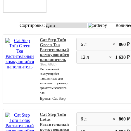
Сортировка:
Количе
Cat Step Tofu
6 л
×
860 ₽
Green Tea
Растительный
комкующийся
12 л
×
1 630 ₽
наполнитель
(Код:
6020
)
Растительный
комкующийся
наполнитель для
кошачьего туалета, с
ароматом зелёного
чая
Бренд:
Cat Step
Cat Step Tofu
6 л
×
860 ₽
Lotus
Растительный
комкующийся