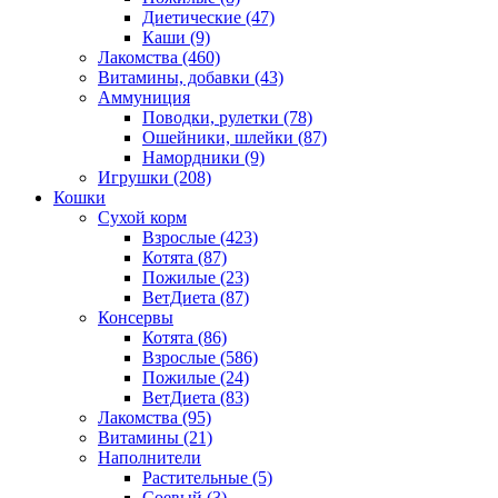
Диетические
(47)
Каши
(9)
Лакомства
(460)
Витамины, добавки
(43)
Аммуниция
Поводки, рулетки
(78)
Ошейники, шлейки
(87)
Намордники
(9)
Игрушки
(208)
Кошки
Сухой корм
Взрослые
(423)
Котята
(87)
Пожилые
(23)
ВетДиета
(87)
Консервы
Котята
(86)
Взрослые
(586)
Пожилые
(24)
ВетДиета
(83)
Лакомства
(95)
Витамины
(21)
Наполнители
Растительные
(5)
Соевый
(3)