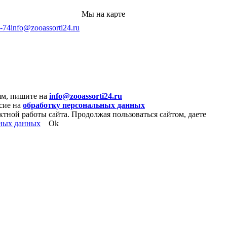
Мы на карте
4-74
info@zooassorti24.ru
ям, пишите на
info@zooassorti24.ru
асие на
обработку персональных данных
ктной работы сайта. Продолжая пользоваться сайтом, даете
ьных данных
Ok