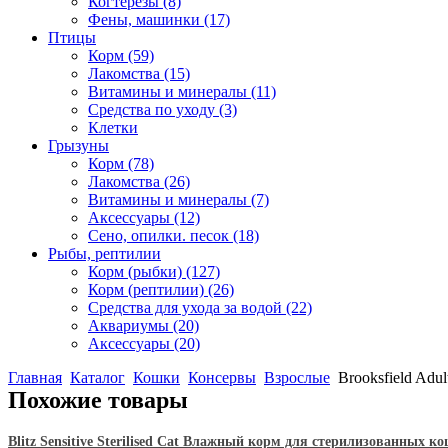
Когтерезы
(8)
Фены, машинки
(17)
Птицы
Корм
(59)
Лакомства
(15)
Витамины и минералы
(11)
Средства по уходу
(3)
Клетки
Грызуны
Корм
(78)
Лакомства
(26)
Витамины и минералы
(7)
Аксессуары
(12)
Сено, опилки. песок
(18)
Рыбы, рептилии
Корм (рыбки)
(127)
Корм (рептилии)
(26)
Средства для ухода за водой
(22)
Аквариумы
(20)
Аксессуары
(20)
Главная
Каталог
Кошки
Консервы
Взрослые
Brooksfield Adu
Похожие товары
Blitz Sensitive Sterilised Cat Влажный корм для стерилизованных к