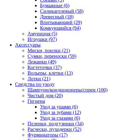
Бумажные
(6)
Силикагелевый
(58)
Древесный
(18)
Впитывающий
(29)
Комкующийся
(94)
Амуниция
(5)
Игрушки
(97)
Аксессуары
Миски, поилки
(21)
Сумки, переноски
(59)
Лежанки
(49)
Когтеточки
(37)
Вольеры, клетки
(13)
Лотки
(21)
Средства по уходу
Шампуни/кондиционеры/спреи
(100)
Чистый дом
(20)
Гигиена
Уход за ушами
(6)
Уход за зубами
(12)
Уход за глазами
(6)
Пеленки, подгузники
(34)
Расчески, пуходерки
(52)
Фурминаторы
(17)