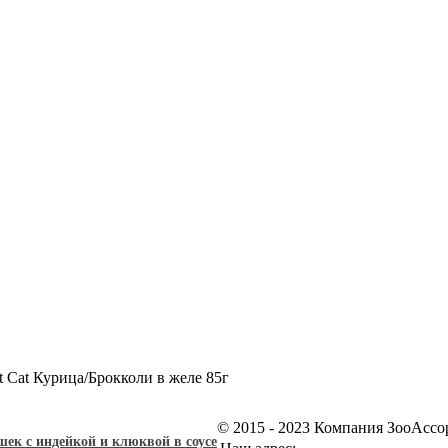
lt Cat Курица/Брокколи в желе 85г
© 2015 - 2023 Компания ЗооАссо
ошек с индейкой и клюквой в соусе