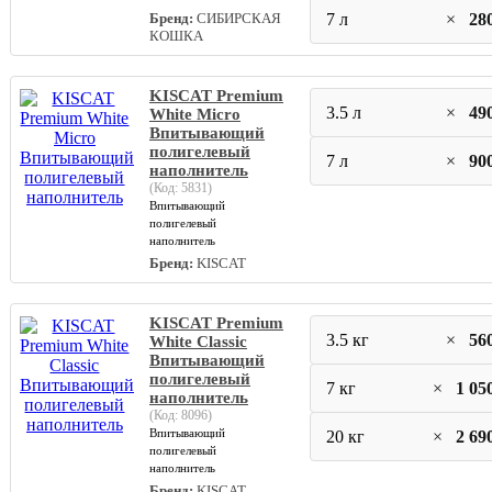
Бренд:
СИБИРСКАЯ
7 л
×
28
КОШКА
KISCAT Premium
3.5 л
×
49
White Micro
Впитывающий
полигелевый
7 л
×
90
наполнитель
(Код:
5831
)
Впитывающий
полигелевый
наполнитель
Бренд:
KISCAT
KISCAT Premium
3.5 кг
×
56
White Classic
Впитывающий
полигелевый
7 кг
×
1 05
наполнитель
(Код:
8096
)
Впитывающий
20 кг
×
2 69
полигелевый
наполнитель
Бренд:
KISCAT