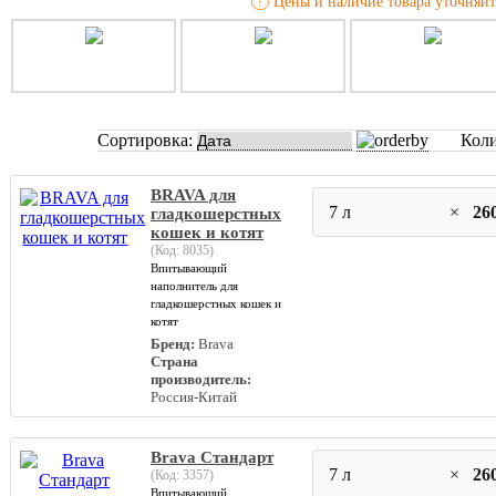
Цены и наличие товара уточняйт
!
Сортировка:
Коли
BRAVA для
7 л
×
26
гладкошерстных
кошек и котят
(Код:
8035
)
Впитывающий
наполнитель для
гладкошерстных кошек и
котят
Бренд:
Brava
Страна
производитель:
Россия-Китай
Brava Стандарт
7 л
×
26
(Код:
3357
)
Впитывающий