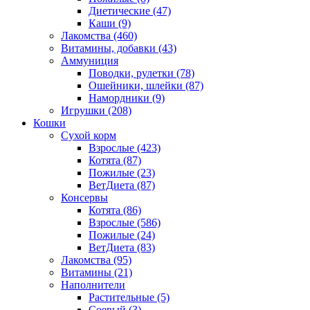
Диетические
(47)
Каши
(9)
Лакомства
(460)
Витамины, добавки
(43)
Аммуниция
Поводки, рулетки
(78)
Ошейники, шлейки
(87)
Намордники
(9)
Игрушки
(208)
Кошки
Сухой корм
Взрослые
(423)
Котята
(87)
Пожилые
(23)
ВетДиета
(87)
Консервы
Котята
(86)
Взрослые
(586)
Пожилые
(24)
ВетДиета
(83)
Лакомства
(95)
Витамины
(21)
Наполнители
Растительные
(5)
Соевый
(3)