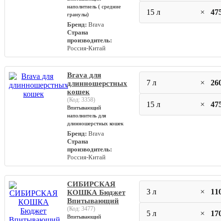
наполнтиель ( средние
15 л
×
47
гранулы)
Бренд:
Brava
Страна
производитель:
Россия-Китай
Brava для
7 л
×
26
длинношерстных
кошек
(Код:
3358
)
15 л
×
47
Впитывающий
наполнитель для
длинношерстных кошек
Бренд:
Brava
Страна
производитель:
Россия-Китай
СИБИРСКАЯ
3 л
×
11
КОШКА Бюджет
Впитывающий
(Код:
3477
)
5 л
×
17
Впитывающий