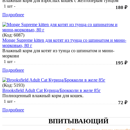
Влажный корм для взрослых кошек с желтоперым тунцом
1 шт
-
180 ₽
Подробнее
(Код:
6087
)
Monge Supreme kitten для котят из тунца со шпинатом и мини-
морковью, 80 г
Влажный корм для котят из тунца со шпинатом и мини-
моркови
1 шт
-
195 ₽
Подробнее
(Код:
5193
)
Brooksfield Adult Cat Курица/Брокколи в желе 85г
Полноценный влажный корм для кошек.
1 шт
-
72 ₽
Подробнее
ВПИТЫВАЮЩИЙ