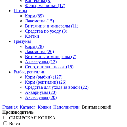
Когтерезы
(8)
Фены, машинки
(17)
Птицы
Корм
(59)
Лакомства
(15)
Витамины и минералы
(11)
Средства по уходу
(3)
Клетки
Грызуны
Корм
(78)
Лакомства
(26)
Витамины и минералы
(7)
Аксессуары
(12)
Сено, опилки. песок
(18)
Рыбы, рептилии
Корм (рыбки)
(127)
Корм (рептилии)
(26)
Средства для ухода за водой
(22)
Аквариумы
(20)
Аксессуары
(20)
Главная
Каталог
Кошки
Наполнители
Впитывающий
Производитель
СИБИРСКАЯ КОШКА
Brava