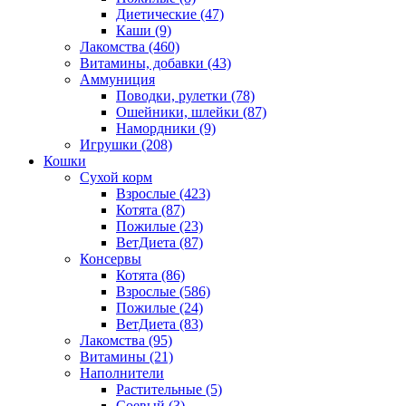
Диетические
(47)
Каши
(9)
Лакомства
(460)
Витамины, добавки
(43)
Аммуниция
Поводки, рулетки
(78)
Ошейники, шлейки
(87)
Намордники
(9)
Игрушки
(208)
Кошки
Сухой корм
Взрослые
(423)
Котята
(87)
Пожилые
(23)
ВетДиета
(87)
Консервы
Котята
(86)
Взрослые
(586)
Пожилые
(24)
ВетДиета
(83)
Лакомства
(95)
Витамины
(21)
Наполнители
Растительные
(5)
Соевый
(3)