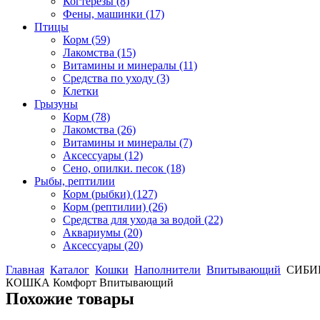
Когтерезы
(8)
Фены, машинки
(17)
Птицы
Корм
(59)
Лакомства
(15)
Витамины и минералы
(11)
Средства по уходу
(3)
Клетки
Грызуны
Корм
(78)
Лакомства
(26)
Витамины и минералы
(7)
Аксессуары
(12)
Сено, опилки. песок
(18)
Рыбы, рептилии
Корм (рыбки)
(127)
Корм (рептилии)
(26)
Средства для ухода за водой
(22)
Аквариумы
(20)
Аксессуары
(20)
Главная
Каталог
Кошки
Наполнители
Впитывающий
СИБИ
КОШКА Комфорт Впитывающий
Похожие товары