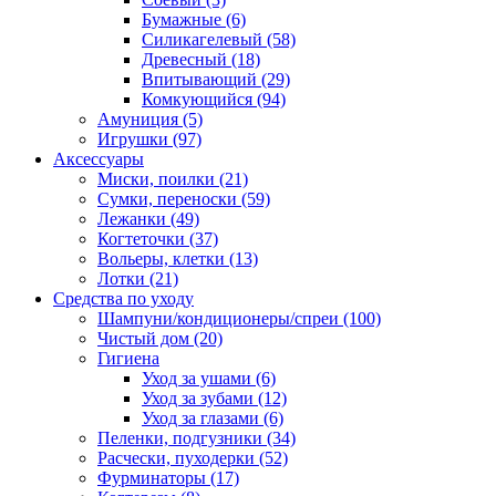
Бумажные
(6)
Силикагелевый
(58)
Древесный
(18)
Впитывающий
(29)
Комкующийся
(94)
Амуниция
(5)
Игрушки
(97)
Аксессуары
Миски, поилки
(21)
Сумки, переноски
(59)
Лежанки
(49)
Когтеточки
(37)
Вольеры, клетки
(13)
Лотки
(21)
Средства по уходу
Шампуни/кондиционеры/спреи
(100)
Чистый дом
(20)
Гигиена
Уход за ушами
(6)
Уход за зубами
(12)
Уход за глазами
(6)
Пеленки, подгузники
(34)
Расчески, пуходерки
(52)
Фурминаторы
(17)