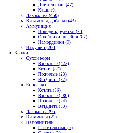
Диетические
(47)
Каши
(9)
Лакомства
(460)
Витамины, добавки
(43)
Аммуниция
Поводки, рулетки
(78)
Ошейники, шлейки
(87)
Намордники
(9)
Игрушки
(208)
Кошки
Сухой корм
Взрослые
(423)
Котята
(87)
Пожилые
(23)
ВетДиета
(87)
Консервы
Котята
(86)
Взрослые
(586)
Пожилые
(24)
ВетДиета
(83)
Лакомства
(95)
Витамины
(21)
Наполнители
Растительные
(5)
Соевый
(3)