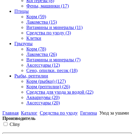
Когтерезы
(8)
Фены, машинки
(17)
Птицы
Корм
(59)
Лакомства
(15)
Витамины и минералы
(11)
Средства по уходу
(3)
Клетки
Грызуны
Корм
(78)
Лакомства
(26)
Витамины и минералы
(7)
Аксессуары
(12)
Сено, опилки. песок
(18)
Рыбы, рептилии
Корм (рыбки)
(127)
Корм (рептилии)
(26)
Средства для ухода за водой
(22)
Аквариумы
(20)
Аксессуары
(20)
Главная
Каталог
Средства по уходу
Гигиена
Уход за ушами
Производитель
Cliny