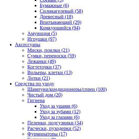
Бумажные
(6)
Силикагелевый
(58)
Древесный
(18)
Впитывающий
(29)
Комкующийся
(94)
Амуниция
(5)
Игрушки
(97)
Аксессуары
Миски, поилки
(21)
Сумки, переноски
(59)
Лежанки
(49)
Когтеточки
(37)
Вольеры, клетки
(13)
Лотки
(21)
Средства по уходу
Шампуни/кондиционеры/спреи
(100)
Чистый дом
(20)
Гигиена
Уход за ушами
(6)
Уход за зубами
(12)
Уход за глазами
(6)
Пеленки, подгузники
(34)
Расчески, пуходерки
(52)
Фурминаторы
(17)