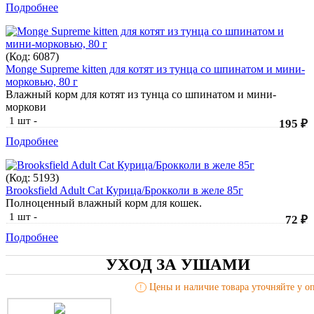
Подробнее
(Код:
6087
)
Monge Supreme kitten для котят из тунца со шпинатом и мини-
морковью, 80 г
Влажный корм для котят из тунца со шпинатом и мини-
моркови
1 шт
-
195 ₽
Подробнее
(Код:
5193
)
Brooksfield Adult Cat Курица/Брокколи в желе 85г
Полноценный влажный корм для кошек.
1 шт
-
72 ₽
Подробнее
УХОД ЗА УШАМИ
Цены и наличие товара уточняйте у оп
!