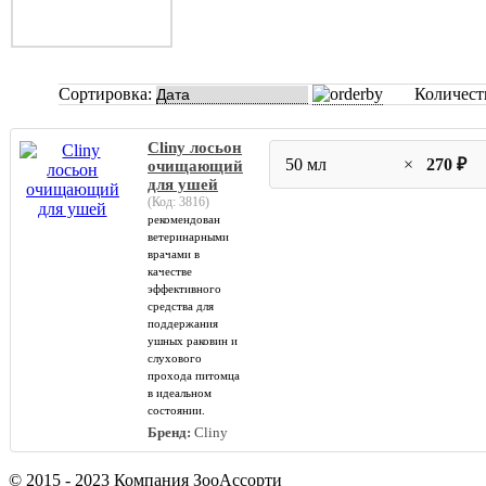
Сортировка:
Количест
Cliny лосьон
50 мл
×
270 ₽
очищающий
для ушей
(Код:
3816
)
рекомендован
ветеринарными
врачами в
качестве
эффективного
средства для
поддержания
ушных раковин и
слухового
прохода питомца
в идеальном
состоянии.
Бренд:
Cliny
© 2015 - 2023 Компания ЗооАссорти