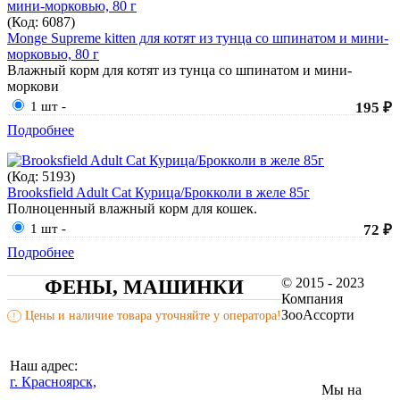
(Код:
6087
)
Monge Supreme kitten для котят из тунца со шпинатом и мини-
морковью, 80 г
Влажный корм для котят из тунца со шпинатом и мини-
моркови
1 шт
-
195 ₽
Подробнее
(Код:
5193
)
Brooksfield Adult Cat Курица/Брокколи в желе 85г
Полноценный влажный корм для кошек.
1 шт
-
72 ₽
Подробнее
© 2015 - 2023
ФЕНЫ, МАШИНКИ
Компания
ЗооАссорти
Цены и наличие товара уточняйте у оператора!
!
Наш адрес:
г. Красноярск,
Мы на