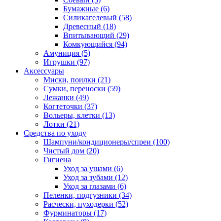
Бумажные
(6)
Силикагелевый
(58)
Древесный
(18)
Впитывающий
(29)
Комкующийся
(94)
Амуниция
(5)
Игрушки
(97)
Аксессуары
Миски, поилки
(21)
Сумки, переноски
(59)
Лежанки
(49)
Когтеточки
(37)
Вольеры, клетки
(13)
Лотки
(21)
Средства по уходу
Шампуни/кондиционеры/спреи
(100)
Чистый дом
(20)
Гигиена
Уход за ушами
(6)
Уход за зубами
(12)
Уход за глазами
(6)
Пеленки, подгузники
(34)
Расчески, пуходерки
(52)
Фурминаторы
(17)