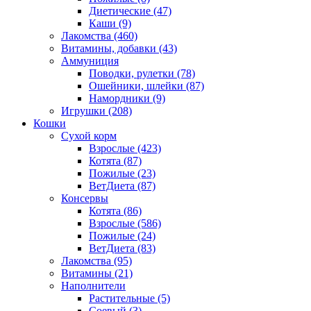
Диетические
(47)
Каши
(9)
Лакомства
(460)
Витамины, добавки
(43)
Аммуниция
Поводки, рулетки
(78)
Ошейники, шлейки
(87)
Намордники
(9)
Игрушки
(208)
Кошки
Сухой корм
Взрослые
(423)
Котята
(87)
Пожилые
(23)
ВетДиета
(87)
Консервы
Котята
(86)
Взрослые
(586)
Пожилые
(24)
ВетДиета
(83)
Лакомства
(95)
Витамины
(21)
Наполнители
Растительные
(5)
Соевый
(3)