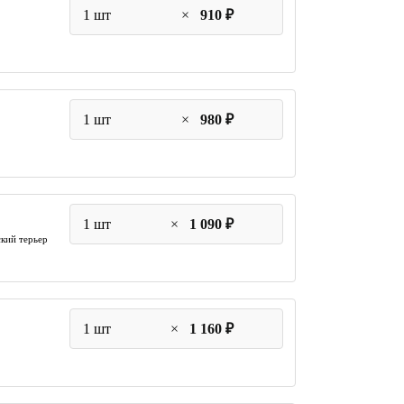
1 шт
×
910 ₽
1 шт
×
980 ₽
1 шт
×
1 090 ₽
кий терьер
1 шт
×
1 160 ₽