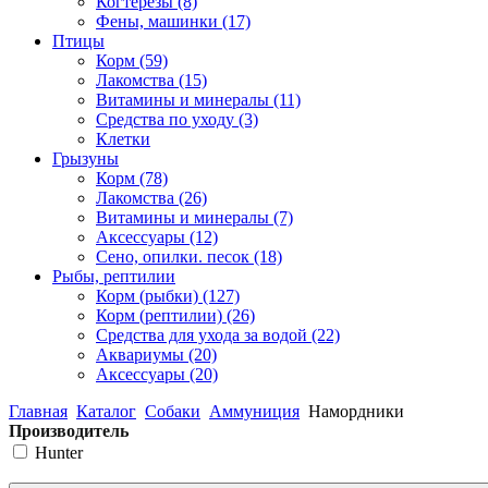
Когтерезы
(8)
Фены, машинки
(17)
Птицы
Корм
(59)
Лакомства
(15)
Витамины и минералы
(11)
Средства по уходу
(3)
Клетки
Грызуны
Корм
(78)
Лакомства
(26)
Витамины и минералы
(7)
Аксессуары
(12)
Сено, опилки. песок
(18)
Рыбы, рептилии
Корм (рыбки)
(127)
Корм (рептилии)
(26)
Средства для ухода за водой
(22)
Аквариумы
(20)
Аксессуары
(20)
Главная
Каталог
Собаки
Аммуниция
Намордники
Производитель
Hunter