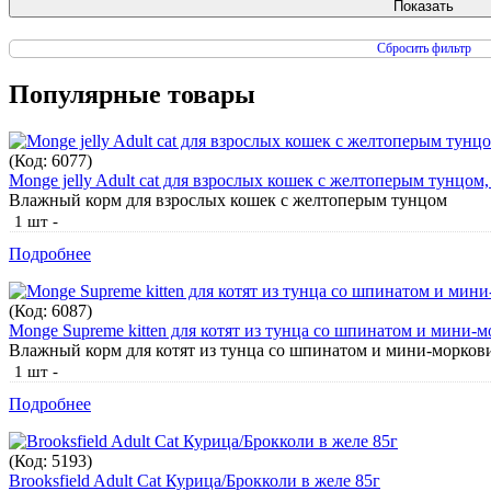
Сбросить фильтр
Популярные товары
(Код:
6077
)
Monge jelly Adult cat для взрослых кошек с желтоперым тунцом,
Влажный корм для взрослых кошек с желтоперым тунцом
1 шт
-
Подробнее
(Код:
6087
)
Monge Supreme kitten для котят из тунца со шпинатом и мини-м
Влажный корм для котят из тунца со шпинатом и мини-морков
1 шт
-
Подробнее
(Код:
5193
)
Brooksfield Adult Cat Курица/Брокколи в желе 85г