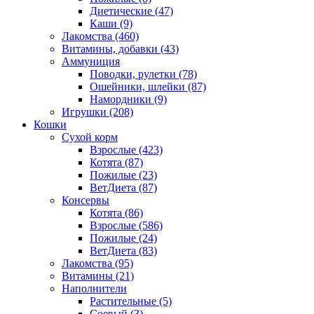
Диетические
(47)
Каши
(9)
Лакомства
(460)
Витамины, добавки
(43)
Аммуниция
Поводки, рулетки
(78)
Ошейники, шлейки
(87)
Намордники
(9)
Игрушки
(208)
Кошки
Сухой корм
Взрослые
(423)
Котята
(87)
Пожилые
(23)
ВетДиета
(87)
Консервы
Котята
(86)
Взрослые
(586)
Пожилые
(24)
ВетДиета
(83)
Лакомства
(95)
Витамины
(21)
Наполнители
Растительные
(5)
Соевый
(3)