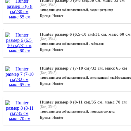
Hunter размер 5 (6-8 см)/30 см, макс 55 см
(Код:
3543
)
намордник для собак пластиковый, голден ретривер
Бренд:
Hunter
Hunter размер 6 (6,5-10 см)/31 см, макс 60 см
(Код:
3544
)
намордник для собак пластиковый , лабрадор
Бренд:
Hunter
Hunter размер 7 (7-10 см)/32 см, макс 65 см
(Код:
3545
)
намордник для собак пластиковый, американский стаффордширс
Бренд:
Hunter
Hunter размер 8 (8-11 см)/35 см, макс 70 см
(Код:
3546
)
намордник для собак пластиковый, немецкая овчарка
Бренд:
Hunter