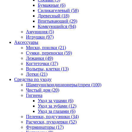
Бумажные
(6)
Силикагелевый
(58)
Древесный
(18)
Впитывающий
(29)
Комкующийся
(94)
Амуниция
(5)
Игрушки
(97)
Аксессуары
Миски, поилки
(21)
Сумки, переноски
(59)
Лежанки
(49)
Когтеточки
(37)
Вольеры, клетки
(13)
Лотки
(21)
Средства по уходу
Шампуни/кондиционеры/спреи
(100)
Чистый дом
(20)
Гигиена
Уход за ушами
(6)
Уход за зубами
(12)
Уход за глазами
(6)
Пеленки, подгузники
(34)
Расчески, пуходерки
(52)
Фурминаторы
(17)