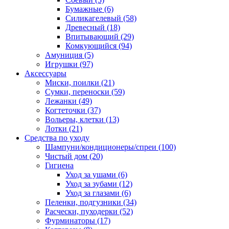
Бумажные
(6)
Силикагелевый
(58)
Древесный
(18)
Впитывающий
(29)
Комкующийся
(94)
Амуниция
(5)
Игрушки
(97)
Аксессуары
Миски, поилки
(21)
Сумки, переноски
(59)
Лежанки
(49)
Когтеточки
(37)
Вольеры, клетки
(13)
Лотки
(21)
Средства по уходу
Шампуни/кондиционеры/спреи
(100)
Чистый дом
(20)
Гигиена
Уход за ушами
(6)
Уход за зубами
(12)
Уход за глазами
(6)
Пеленки, подгузники
(34)
Расчески, пуходерки
(52)
Фурминаторы
(17)