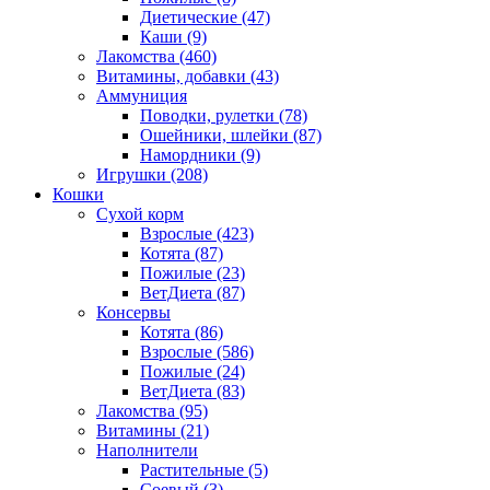
Диетические
(47)
Каши
(9)
Лакомства
(460)
Витамины, добавки
(43)
Аммуниция
Поводки, рулетки
(78)
Ошейники, шлейки
(87)
Намордники
(9)
Игрушки
(208)
Кошки
Сухой корм
Взрослые
(423)
Котята
(87)
Пожилые
(23)
ВетДиета
(87)
Консервы
Котята
(86)
Взрослые
(586)
Пожилые
(24)
ВетДиета
(83)
Лакомства
(95)
Витамины
(21)
Наполнители
Растительные
(5)
Соевый
(3)