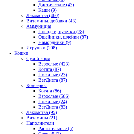
Диетические
(47)
Каши
(9)
Лакомства
(460)
Витамины, добавки
(43)
Аммуниция
Поводки, рулетки
(78)
Ошейники, шлейки
(87)
Намордники
(9)
Игрушки
(208)
Кошки
Сухой корм
Взрослые
(423)
Котята
(87)
Пожилые
(23)
ВетДиета
(87)
Консервы
Котята
(86)
Взрослые
(586)
Пожилые
(24)
ВетДиета
(83)
Лакомства
(95)
Витамины
(21)
Наполнители
Растительные
(5)
Соевый
(3)