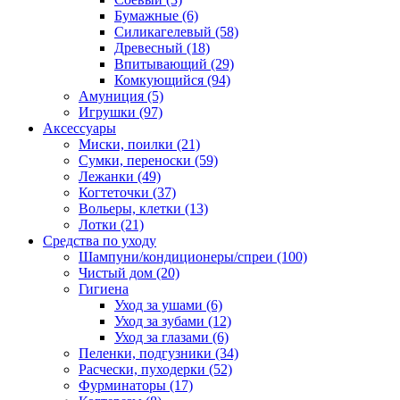
Бумажные
(6)
Силикагелевый
(58)
Древесный
(18)
Впитывающий
(29)
Комкующийся
(94)
Амуниция
(5)
Игрушки
(97)
Аксессуары
Миски, поилки
(21)
Сумки, переноски
(59)
Лежанки
(49)
Когтеточки
(37)
Вольеры, клетки
(13)
Лотки
(21)
Средства по уходу
Шампуни/кондиционеры/спреи
(100)
Чистый дом
(20)
Гигиена
Уход за ушами
(6)
Уход за зубами
(12)
Уход за глазами
(6)
Пеленки, подгузники
(34)
Расчески, пуходерки
(52)
Фурминаторы
(17)