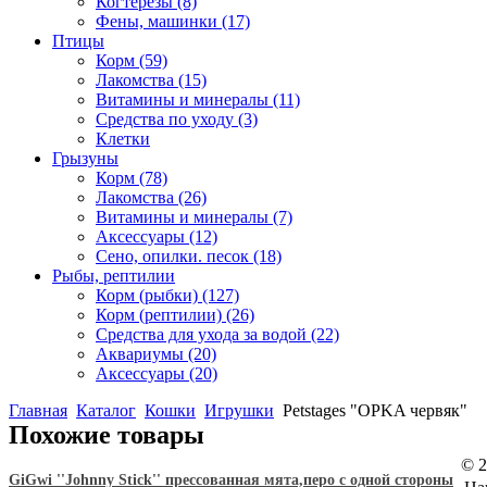
Когтерезы
(8)
Фены, машинки
(17)
Птицы
Корм
(59)
Лакомства
(15)
Витамины и минералы
(11)
Средства по уходу
(3)
Клетки
Грызуны
Корм
(78)
Лакомства
(26)
Витамины и минералы
(7)
Аксессуары
(12)
Сено, опилки. песок
(18)
Рыбы, рептилии
Корм (рыбки)
(127)
Корм (рептилии)
(26)
Средства для ухода за водой
(22)
Аквариумы
(20)
Аксессуары
(20)
Главная
Каталог
Кошки
Игрушки
Petstages "ОPKA червяк"
Похожие товары
© 2
GiGwi ''Johnny Stick'' прессованная мята,перо с одной стороны