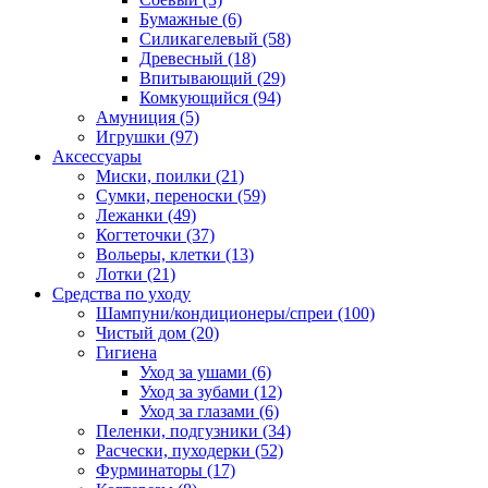
Бумажные
(6)
Силикагелевый
(58)
Древесный
(18)
Впитывающий
(29)
Комкующийся
(94)
Амуниция
(5)
Игрушки
(97)
Аксессуары
Миски, поилки
(21)
Сумки, переноски
(59)
Лежанки
(49)
Когтеточки
(37)
Вольеры, клетки
(13)
Лотки
(21)
Средства по уходу
Шампуни/кондиционеры/спреи
(100)
Чистый дом
(20)
Гигиена
Уход за ушами
(6)
Уход за зубами
(12)
Уход за глазами
(6)
Пеленки, подгузники
(34)
Расчески, пуходерки
(52)
Фурминаторы
(17)