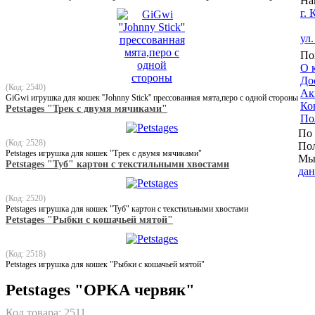
На
г. 
ул
По
О 
До
(Код: 2540)
Ак
GiGwi игрушка для кошек ''Johnny Stick'' прессованная мята,перо с одной стороны
Ко
Petstages "Трек с двумя мячиками"
По
По 
(Код: 2528)
Пол
Petstages игрушка для кошек "Трек с двумя мячиками"
Мы 
Petstages "Туб" картон с текстильными хвостами
да
(Код: 2520)
Petstages игрушка для кошек "Туб" картон с текстильными хвостами
Petstages "Рыбки с кошачьей мятой"
(Код: 2518)
Petstages игрушка для кошек "Рыбки с кошачьей мятой"
Petstages "ОPKA червяк"
Код товара:
2511