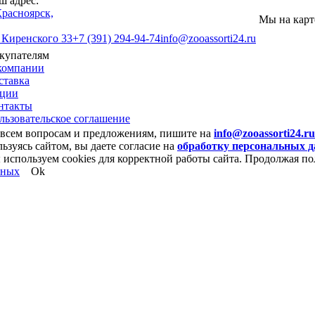
ш адрес:
Красноярск,
Мы на карт
. Киренского 33
+7 (391) 294-94-74
info@zooassorti24.ru
купателям
компании
ставка
ции
нтакты
льзовательское соглашение
всем вопросам и предложениям, пишите на
info@zooassorti24.ru
ьзуясь сайтом, вы даете согласие на
обработку персональных 
используем cookies для корректной работы сайта. Продолжая пол
нных
Ok