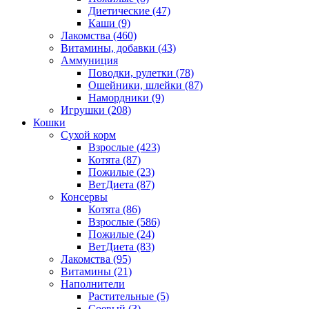
Диетические
(47)
Каши
(9)
Лакомства
(460)
Витамины, добавки
(43)
Аммуниция
Поводки, рулетки
(78)
Ошейники, шлейки
(87)
Намордники
(9)
Игрушки
(208)
Кошки
Сухой корм
Взрослые
(423)
Котята
(87)
Пожилые
(23)
ВетДиета
(87)
Консервы
Котята
(86)
Взрослые
(586)
Пожилые
(24)
ВетДиета
(83)
Лакомства
(95)
Витамины
(21)
Наполнители
Растительные
(5)
Соевый
(3)