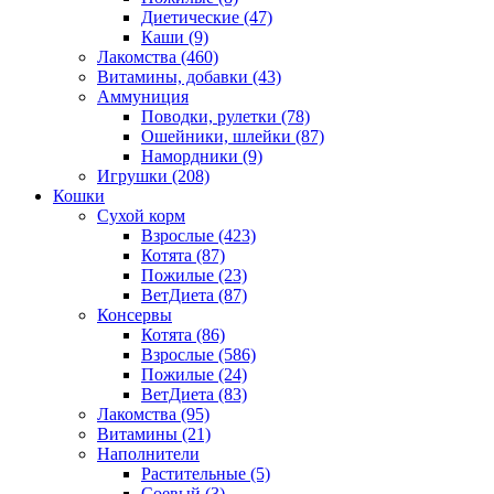
Диетические
(47)
Каши
(9)
Лакомства
(460)
Витамины, добавки
(43)
Аммуниция
Поводки, рулетки
(78)
Ошейники, шлейки
(87)
Намордники
(9)
Игрушки
(208)
Кошки
Сухой корм
Взрослые
(423)
Котята
(87)
Пожилые
(23)
ВетДиета
(87)
Консервы
Котята
(86)
Взрослые
(586)
Пожилые
(24)
ВетДиета
(83)
Лакомства
(95)
Витамины
(21)
Наполнители
Растительные
(5)
Соевый
(3)