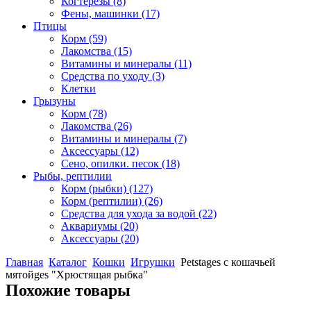
Когтерезы
(8)
Фены, машинки
(17)
Птицы
Корм
(59)
Лакомства
(15)
Витамины и минералы
(11)
Средства по уходу
(3)
Клетки
Грызуны
Корм
(78)
Лакомства
(26)
Витамины и минералы
(7)
Аксессуары
(12)
Сено, опилки. песок
(18)
Рыбы, рептилии
Корм (рыбки)
(127)
Корм (рептилии)
(26)
Средства для ухода за водой
(22)
Аквариумы
(20)
Аксессуары
(20)
Главная
Каталог
Кошки
Игрушки
Petstages с кошачьей
мятойges "Хрюстящая рыбка"
Похожие товары