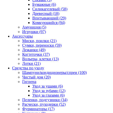
Бумажные
(6)
Силикагелевый
(58)
Древесный
(18)
Впитывающий
(29)
Комкующийся
(94)
Амуниция
(5)
Игрушки
(97)
Аксессуары
Миски, поилки
(21)
Сумки, переноски
(59)
Лежанки
(49)
Когтеточки
(37)
Вольеры, клетки
(13)
Лотки
(21)
Средства по уходу
Шампуни/кондиционеры/спреи
(100)
Чистый дом
(20)
Гигиена
Уход за ушами
(6)
Уход за зубами
(12)
Уход за глазами
(6)
Пеленки, подгузники
(34)
Расчески, пуходерки
(52)
Фурминаторы
(17)