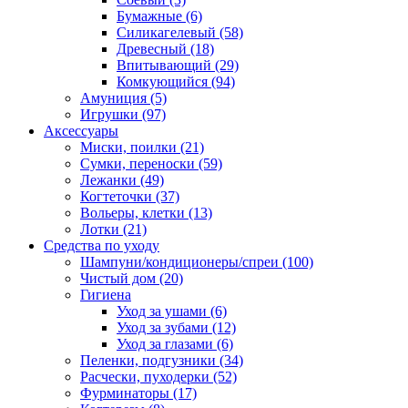
Бумажные
(6)
Силикагелевый
(58)
Древесный
(18)
Впитывающий
(29)
Комкующийся
(94)
Амуниция
(5)
Игрушки
(97)
Аксессуары
Миски, поилки
(21)
Сумки, переноски
(59)
Лежанки
(49)
Когтеточки
(37)
Вольеры, клетки
(13)
Лотки
(21)
Средства по уходу
Шампуни/кондиционеры/спреи
(100)
Чистый дом
(20)
Гигиена
Уход за ушами
(6)
Уход за зубами
(12)
Уход за глазами
(6)
Пеленки, подгузники
(34)
Расчески, пуходерки
(52)
Фурминаторы
(17)