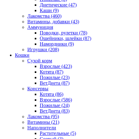
Диетические
(47)
Каши
(9)
Лакомства
(460)
Витамины, добавки
(43)
Аммуниция
Поводки, рулетки
(78)
Ошейники, шлейки
(87)
Намордники
(9)
Игрушки
(208)
Кошки
Сухой корм
Взрослые
(423)
Котята
(87)
Пожилые
(23)
ВетДиета
(87)
Консервы
Котята
(86)
Взрослые
(586)
Пожилые
(24)
ВетДиета
(83)
Лакомства
(95)
Витамины
(21)
Наполнители
Растительные
(5)
Соевый
(3)