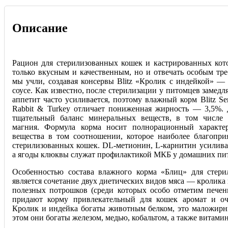
Описание
Рацион для стерилизованных кошек и кастрированных кот
только вкусным и качественным, но и отвечать особым тре
мы учли, создавая консервы Blitz «Кролик с индейкой» —
соусе. Как известно, после стерилизации у питомцев замедля
аппетит часто усиливается, поэтому влажный корм Blitz Sensi
Rabbit & Turkey отличает пониженная жирность — 3,5%
тщательный баланс минеральных веществ, в том числе 
магния. Формула корма носит полнорационный характе
вещества в том соотношении, которое наиболее благопри
стерилизованных кошек. DL-метионин, L-карнитин усилива
а ягоды клюквы служат профилактикой МКБ у домашних пи
Особенностью состава влажного корма «Блиц» для стер
является сочетание двух диетических видов мяса — кролика 
полезных потрошков (среди которых особо отметим пече
придают корму привлекательный для кошек аромат и оч
Кролик и индейка богаты животным белком, это маложирн
этом они богаты железом, медью, кобальтом, а также витами