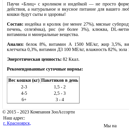
Паучи «Блиц» с кроликом и индейкой — не просто форм
действия, а натуральное и вкусное питание для вашего лю
кошки будут сыты и здоровы!
Состав:
индейка и кролик (не менее 27%), мясные субпродук
печень, селезёнка), рис (не более 3%), клюква, DL-мети
витамины и минеральные вещества.
Анализ:
белок 8%, витамин А 1500 МЕ/кг, жир 3,5%, ви
клетчатка 0,3%, витамин Д3 100 МE/кг, вла
жность 82%, зола 
Энергетическая ценность:
82 Ккал.
Рекомендованные суточные нормы:
Вес кошки (кг)
Пакетиков в день
2-3
1,5 - 2
4-5
2,5 - 3
6+
3 - 4
© 2015 - 2023 Компания ЗооАссорти
Наш адрес:
г. Красноярск,
Мы на