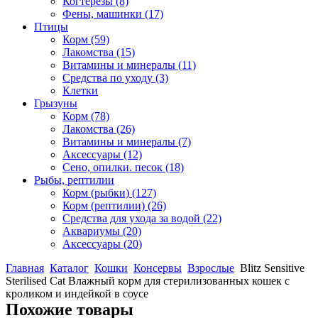
Когтерезы
(8)
Фены, машинки
(17)
Птицы
Корм
(59)
Лакомства
(15)
Витамины и минералы
(11)
Средства по уходу
(3)
Клетки
Грызуны
Корм
(78)
Лакомства
(26)
Витамины и минералы
(7)
Аксессуары
(12)
Сено, опилки. песок
(18)
Рыбы, рептилии
Корм (рыбки)
(127)
Корм (рептилии)
(26)
Средства для ухода за водой
(22)
Аквариумы
(20)
Аксессуары
(20)
Главная
Каталог
Кошки
Консервы
Взрослые
Blitz Sensitive
Sterilised Cat Влажный корм для стерилизованных кошек с
кроликом и индейкой в соусе
Похожие товары