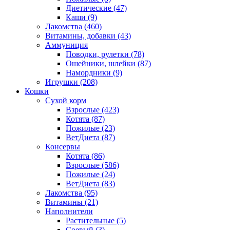
Диетические
(47)
Каши
(9)
Лакомства
(460)
Витамины, добавки
(43)
Аммуниция
Поводки, рулетки
(78)
Ошейники, шлейки
(87)
Намордники
(9)
Игрушки
(208)
Кошки
Сухой корм
Взрослые
(423)
Котята
(87)
Пожилые
(23)
ВетДиета
(87)
Консервы
Котята
(86)
Взрослые
(586)
Пожилые
(24)
ВетДиета
(83)
Лакомства
(95)
Витамины
(21)
Наполнители
Растительные
(5)
Соевый
(3)