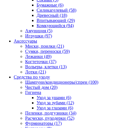
Бумажные
(6)
Силикагелевый
(58)
Древесный
(18)
Впитывающий
(29)
Комкующийся
(94)
Амуниция
(5)
Игрушки
(97)
Аксессуары
Миски, поилки
(21)
Сумки, переноски
(59)
Лежанки
(49)
Когтеточки
(37)
Вольеры, клетки
(13)
Лотки
(21)
Средства по уходу
Шампуни/кондиционеры/спреи
(100)
Чистый дом
(20)
Гигиена
Уход за ушами
(6)
Уход за зубами
(12)
Уход за глазами
(6)
Пеленки, подгузники
(34)
Расчески, пуходерки
(52)
Фурминаторы
(17)