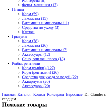
Когтерезы
(8)
Фены, машинки
(17)
Птицы
Корм
(59)
Лакомства
(15)
Витамины и минералы
(11)
Средства по уходу
(3)
Клетки
Грызуны
Корм
(78)
Лакомства
(26)
Витамины и минералы
(7)
Аксессуары
(12)
Сено, опилки. песок
(18)
Рыбы, рептилии
Корм (рыбки)
(127)
Корм (рептилии)
(26)
Средства для ухода за водой
(22)
Аквариумы
(20)
Аксессуары
(20)
Главная
Каталог
Кошки
Консервы
Взрослые
Dr. Clauder с
сердцем
Похожие товары