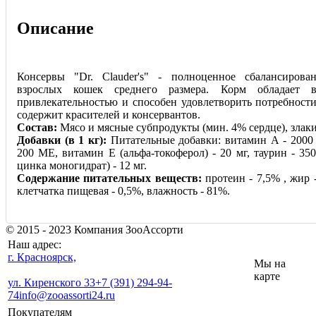
Описание
Консервы "Dr. Clauder's" - полноценное сбалансирова
взрослых кошек среднего размера. Корм обладает в
привлекательностью и способен удовлетворить потребност
содержит красителей и консервантов.
Состав:
Мясо и мясные субпродукты (мин. 4% сердце), злаки
Добавки (в 1 кг):
Питательные добавки: витамин А - 2000
200 МЕ, витамин Е (альфа-токоферол) - 20 мг, таурин - 350
цинка моногидрат) - 12 мг.
Содержание питательных веществ:
протеин - 7,5% , жир -
клетчатка пищевая - 0,5%, влажность - 81%.
© 2015 - 2023 Компания ЗооАссорти
Наш адрес:
г. Красноярск,
Мы на
карте
ул. Киренского 33
+7 (391) 294-94-
74
info@zooassorti24.ru
Покупателям