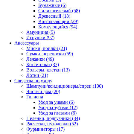
Бумажные
(6)
Силикагелевый
(58)
Древесный
(18)
Впитывающий
(29)
Комкующийся
(94)
Амуниция
(5)
Игрушки
(97)
Аксессуары
Миски, поилки
(21)
Сумки, переноски
(59)
Лежанки
(49)
Когтеточки
(37)
Вольеры, клетки
(13)
Лотки
(21)
Средства по уходу
Шампуни/кондиционеры/спреи
(100)
Чистый дом
(20)
Гигиена
Уход за ушами
(6)
Уход за зубами
(12)
Уход за глазами
(6)
Пеленки, подгузники
(34)
Расчески, пуходерки
(52)
Фурминаторы
(17)