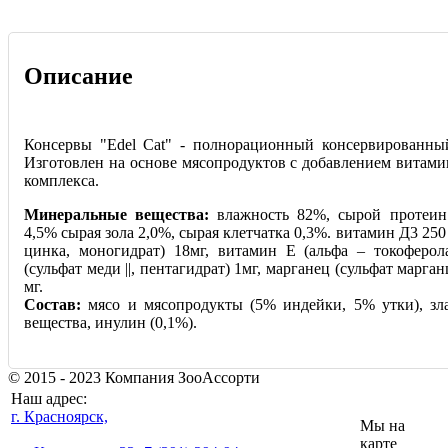
Описание
Консервы "Edel Cat" - полнорационный консервированны
Изготовлен на основе мясопродуктов с добавлением витами
комплекса.
Минеральные вещества:
влажность 82%, сырой протеин
4,5% сырая зола 2,0%, сырая клетчатка 0,3%. витамин Д3 250
цинка, моногидрат) 18мг, витамин Е (альфа – токоферола
(сульфат меди ||, пентагидрат) 1мг, марганец (сульфат марганц
мг.
Состав:
мясо и мясопродукты (5% индейки, 5% утки), зл
вещества, инулин (0,1%).
© 2015 - 2023 Компания ЗооАссорти
Наш адрес:
г. Красноярск,
Мы на
карте