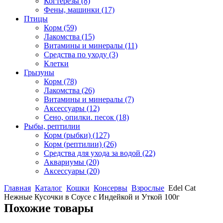
Когтерезы
(8)
Фены, машинки
(17)
Птицы
Корм
(59)
Лакомства
(15)
Витамины и минералы
(11)
Средства по уходу
(3)
Клетки
Грызуны
Корм
(78)
Лакомства
(26)
Витамины и минералы
(7)
Аксессуары
(12)
Сено, опилки. песок
(18)
Рыбы, рептилии
Корм (рыбки)
(127)
Корм (рептилии)
(26)
Средства для ухода за водой
(22)
Аквариумы
(20)
Аксессуары
(20)
Главная
Каталог
Кошки
Консервы
Взрослые
Edel Cat
Нежные Кусочки в Соусе с Индейкой и Уткой 100г
Похожие товары