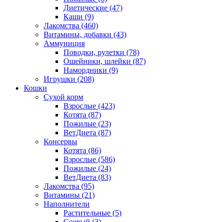
Диетические
(47)
Каши
(9)
Лакомства
(460)
Витамины, добавки
(43)
Аммуниция
Поводки, рулетки
(78)
Ошейники, шлейки
(87)
Намордники
(9)
Игрушки
(208)
Кошки
Сухой корм
Взрослые
(423)
Котята
(87)
Пожилые
(23)
ВетДиета
(87)
Консервы
Котята
(86)
Взрослые
(586)
Пожилые
(24)
ВетДиета
(83)
Лакомства
(95)
Витамины
(21)
Наполнители
Растительные
(5)
Соевый
(3)