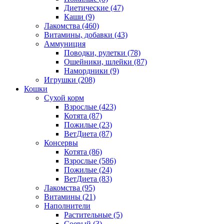
Диетические
(47)
Каши
(9)
Лакомства
(460)
Витамины, добавки
(43)
Аммуниция
Поводки, рулетки
(78)
Ошейники, шлейки
(87)
Намордники
(9)
Игрушки
(208)
Кошки
Сухой корм
Взрослые
(423)
Котята
(87)
Пожилые
(23)
ВетДиета
(87)
Консервы
Котята
(86)
Взрослые
(586)
Пожилые
(24)
ВетДиета
(83)
Лакомства
(95)
Витамины
(21)
Наполнители
Растительные
(5)
Соевый
(3)