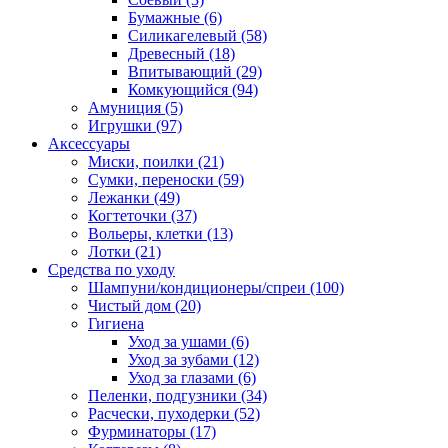
Бумажные
(6)
Силикагелевый
(58)
Древесный
(18)
Впитывающий
(29)
Комкующийся
(94)
Амуниция
(5)
Игрушки
(97)
Аксессуары
Миски, поилки
(21)
Сумки, переноски
(59)
Лежанки
(49)
Когтеточки
(37)
Вольеры, клетки
(13)
Лотки
(21)
Средства по уходу
Шампуни/кондиционеры/спреи
(100)
Чистый дом
(20)
Гигиена
Уход за ушами
(6)
Уход за зубами
(12)
Уход за глазами
(6)
Пеленки, подгузники
(34)
Расчески, пуходерки
(52)
Фурминаторы
(17)