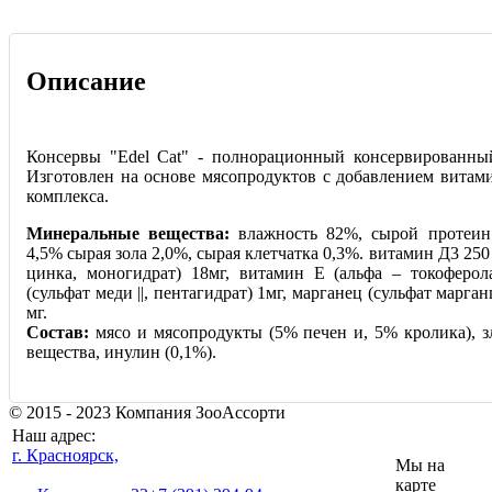
Описание
Консервы "Edel Cat" - полнорационный консервированны
Изготовлен на основе мясопродуктов с добавлением витам
комплекса.
Минеральные вещества:
влажность 82%, сырой протеин
4,5% сырая зола 2,0%, сырая клетчатка 0,3%. витамин Д3 250
цинка, моногидрат) 18мг, витамин Е (альфа – токоферола
(сульфат меди ||, пентагидрат) 1мг, марганец (сульфат марганц
мг.
Состав:
мясо и мясопродукты (5% печен и, 5% кролика), з
вещества, инулин (0,1%).
© 2015 - 2023 Компания ЗооАссорти
Наш адрес:
г. Красноярск,
Мы на
карте