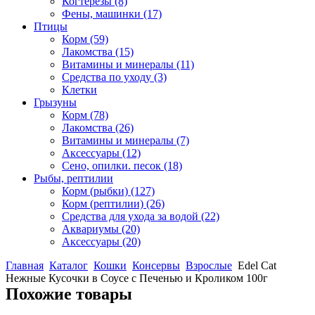
Когтерезы
(8)
Фены, машинки
(17)
Птицы
Корм
(59)
Лакомства
(15)
Витамины и минералы
(11)
Средства по уходу
(3)
Клетки
Грызуны
Корм
(78)
Лакомства
(26)
Витамины и минералы
(7)
Аксессуары
(12)
Сено, опилки. песок
(18)
Рыбы, рептилии
Корм (рыбки)
(127)
Корм (рептилии)
(26)
Средства для ухода за водой
(22)
Аквариумы
(20)
Аксессуары
(20)
Главная
Каталог
Кошки
Консервы
Взрослые
Edel Cat
Нежные Кусочки в Соусе с Печенью и Кроликом 100г
Похожие товары