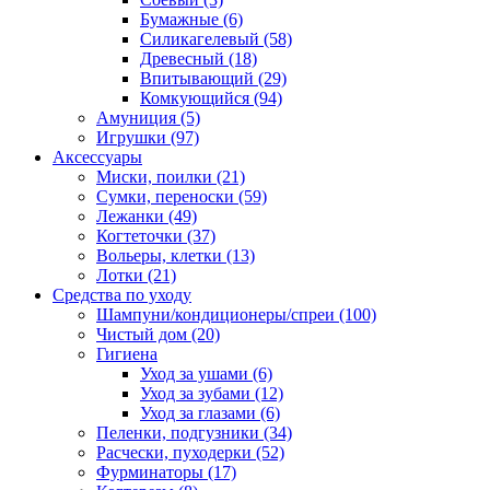
Бумажные
(6)
Силикагелевый
(58)
Древесный
(18)
Впитывающий
(29)
Комкующийся
(94)
Амуниция
(5)
Игрушки
(97)
Аксессуары
Миски, поилки
(21)
Сумки, переноски
(59)
Лежанки
(49)
Когтеточки
(37)
Вольеры, клетки
(13)
Лотки
(21)
Средства по уходу
Шампуни/кондиционеры/спреи
(100)
Чистый дом
(20)
Гигиена
Уход за ушами
(6)
Уход за зубами
(12)
Уход за глазами
(6)
Пеленки, подгузники
(34)
Расчески, пуходерки
(52)
Фурминаторы
(17)