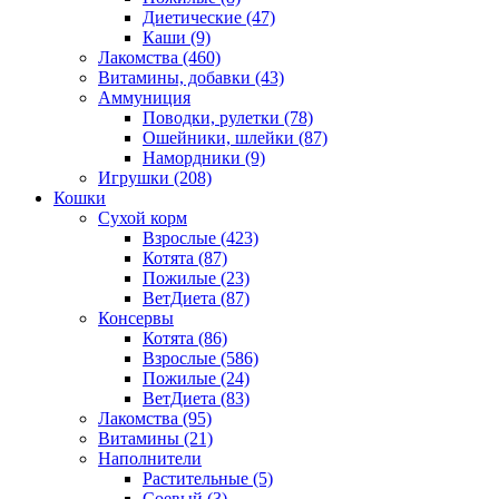
Диетические
(47)
Каши
(9)
Лакомства
(460)
Витамины, добавки
(43)
Аммуниция
Поводки, рулетки
(78)
Ошейники, шлейки
(87)
Намордники
(9)
Игрушки
(208)
Кошки
Сухой корм
Взрослые
(423)
Котята
(87)
Пожилые
(23)
ВетДиета
(87)
Консервы
Котята
(86)
Взрослые
(586)
Пожилые
(24)
ВетДиета
(83)
Лакомства
(95)
Витамины
(21)
Наполнители
Растительные
(5)
Соевый
(3)