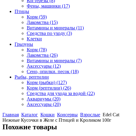
Когтерезы
(8)
Фены, машинки
(17)
Птицы
Корм
(59)
Лакомства
(15)
Витамины и минералы
(11)
Средства по уходу
(3)
Клетки
Грызуны
Корм
(78)
Лакомства
(26)
Витамины и минералы
(7)
Аксессуары
(12)
Сено, опилки. песок
(18)
Рыбы, рептилии
Корм (рыбки)
(127)
Корм (рептилии)
(26)
Средства для ухода за водой
(22)
Аквариумы
(20)
Аксессуары
(20)
Главная
Каталог
Кошки
Консервы
Взрослые
Edel Сat
Нежные Кусочки в Желе с Птицей и Кроликом 100г
Похожие товары