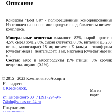
Описание
Консервы "Edel Cat" - полнорационный консервированны
Изготовлен на основе мясопродуктов с добавлением витами
комплекса.
Минеральные вещества:
влажность 82%, сырой протеин
4,5% сырая зола 2,0%, сырая клетчатка 0,3%, витамин Д3 250
цинка, моногидрат) 18 мг, витамин Е (альфа – токоферола
(сульфат меди ||, пентагидрат) 1 мг, марганец (сульфат марган
мг.
Состав:
мясо и мясопродукты (5% птицы, 5% кролика
вещества, инулин (0,1%).
© 2015 - 2023 Компания ЗооАссорти
Наш адрес:
г. Красноярск,
Мы на
карте
ул. Киренского 33
+7 (391) 294-94-
74
info@zooassorti24.ru
Покупателям