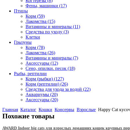
Когтерезы
(8)
Фены, машинки
(17)
Птицы
Корм
(59)
Лакомства
(15)
Витамины и минералы
(11)
Средства по уходу
(3)
Клетки
Грызуны
Корм
(78)
Лакомства
(26)
Витамины и минералы
(7)
Аксессуары
(12)
Сено, опилки. песок
(18)
Рыбы, рептилии
Корм (рыбки)
(127)
Корм (рептилии)
(26)
Средства для ухода за водой
(22)
Аквариумы
(20)
Аксессуары
(20)
Главная
Каталог
Кошки
Консервы
Взрослые
Happy Cat кусоч
Похожие товары
AWARD Indoor big cats для взрослых домашних кошек крупных пород