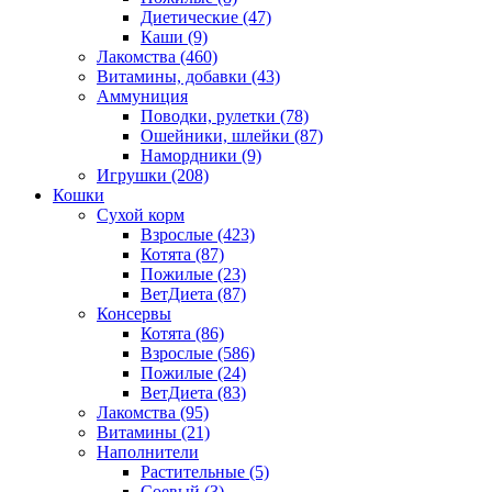
Диетические
(47)
Каши
(9)
Лакомства
(460)
Витамины, добавки
(43)
Аммуниция
Поводки, рулетки
(78)
Ошейники, шлейки
(87)
Намордники
(9)
Игрушки
(208)
Кошки
Сухой корм
Взрослые
(423)
Котята
(87)
Пожилые
(23)
ВетДиета
(87)
Консервы
Котята
(86)
Взрослые
(586)
Пожилые
(24)
ВетДиета
(83)
Лакомства
(95)
Витамины
(21)
Наполнители
Растительные
(5)
Соевый
(3)