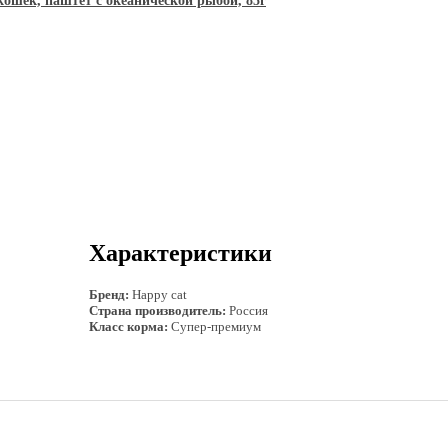
ошек, паштет с океанической рыбой, 85г
Характеристики
Бренд:
Happy cat
Страна производитель:
Россия
Класс корма:
Супер-премиум