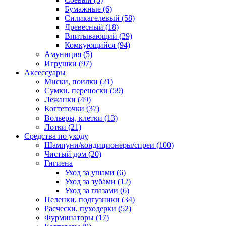
Бумажные
(6)
Силикагелевый
(58)
Древесный
(18)
Впитывающий
(29)
Комкующийся
(94)
Амуниция
(5)
Игрушки
(97)
Аксессуары
Миски, поилки
(21)
Сумки, переноски
(59)
Лежанки
(49)
Когтеточки
(37)
Вольеры, клетки
(13)
Лотки
(21)
Средства по уходу
Шампуни/кондиционеры/спреи
(100)
Чистый дом
(20)
Гигиена
Уход за ушами
(6)
Уход за зубами
(12)
Уход за глазами
(6)
Пеленки, подгузники
(34)
Расчески, пуходерки
(52)
Фурминаторы
(17)