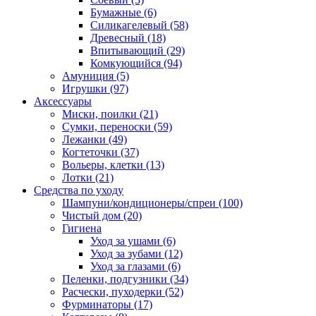
Бумажные
(6)
Силикагелевый
(58)
Древесный
(18)
Впитывающий
(29)
Комкующийся
(94)
Амуниция
(5)
Игрушки
(97)
Аксессуары
Миски, поилки
(21)
Сумки, переноски
(59)
Лежанки
(49)
Когтеточки
(37)
Вольеры, клетки
(13)
Лотки
(21)
Средства по уходу
Шампуни/кондиционеры/спреи
(100)
Чистый дом
(20)
Гигиена
Уход за ушами
(6)
Уход за зубами
(12)
Уход за глазами
(6)
Пеленки, подгузники
(34)
Расчески, пуходерки
(52)
Фурминаторы
(17)