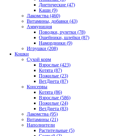
Диетические
(47)
Каши
(9)
Лакомства
(460)
Витамины, добавки
(43)
Аммуниция
Поводки, рулетки
(78)
Ошейники, шлейки
(87)
Намордники
(9)
Игрушки
(208)
Кошки
Сухой корм
Взрослые
(423)
Котята
(87)
Пожилые
(23)
ВетДиета
(87)
Консервы
Котята
(86)
Взрослые
(586)
Пожилые
(24)
ВетДиета
(83)
Лакомства
(95)
Витамины
(21)
Наполнители
Растительные
(5)
Соевый
(3)