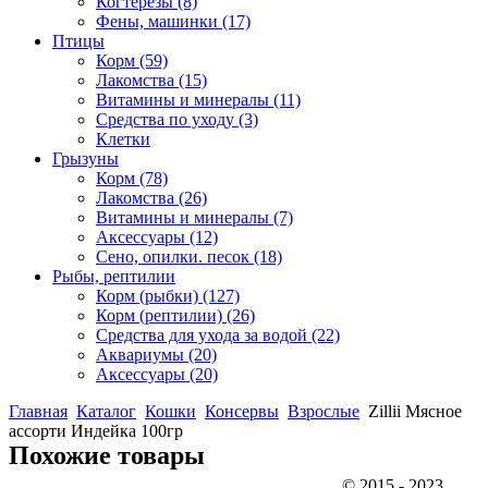
Когтерезы
(8)
Фены, машинки
(17)
Птицы
Корм
(59)
Лакомства
(15)
Витамины и минералы
(11)
Средства по уходу
(3)
Клетки
Грызуны
Корм
(78)
Лакомства
(26)
Витамины и минералы
(7)
Аксессуары
(12)
Сено, опилки. песок
(18)
Рыбы, рептилии
Корм (рыбки)
(127)
Корм (рептилии)
(26)
Средства для ухода за водой
(22)
Аквариумы
(20)
Аксессуары
(20)
Главная
Каталог
Кошки
Консервы
Взрослые
Zillii Мясное
ассорти Индейка 100гр
Похожие товары
© 2015 - 2023