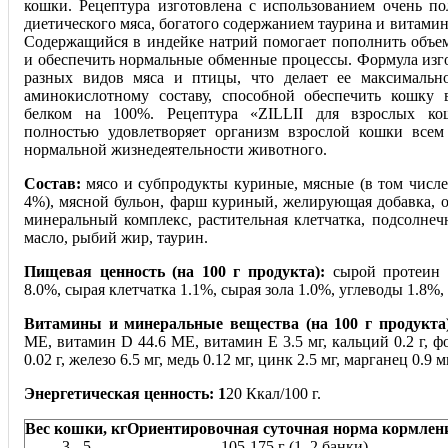
кошки. Рецептура изготовлена с использованием очень по
диетического мяса, богатого содержанием таурина и витамин
Содержащийся в индейке натрий помогает пополнить объе
и обеспечить нормальные обменные процессы. Формула изго
разных видов мяса и птицы, что делает ее максимальн
аминокислотному составу, способной обеспечить кошку
белком на 100%. Рецептура «ZILLII для взросл
ых ко
полностью удовлетворяет организм взрослой кошки все
нормальной жизнедеятельности животного.
Состав:
мясо и субпродукты куриные, мясные (в том числе
4%), мясной бульон, фарш куриный, желирующая добавка, о
минеральный комплекс, растительная клетчатка, подсолнеч
масло, рыбий жир, таурин.
Пищевая ценность (на 100 г продукта):
сырой протеин 
8.0%, сырая клетчатка 1.1%, сырая зола 1.0%, углеводы 1.8%
Витамины и минеральные вещества (на 100 г продукта)
МЕ, витамин D 44.6 МЕ, витамин Е 3.5 мг, кальций 0.2 г, фо
0.02 г, железо 6.5 мг, медь 0.12 мг, цинк 2.5 мг, марганец 0.9 м
Энергетическая ценность: 1
20 Ккал/100 г.
Вес кошки, кг
Ориентировочная суточная норма кормлен
3 - 5
105-175 г (1–2 банки)