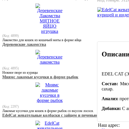
(Код: 4899)
Лакомство для кошек из кошачьей мяты в форме яйца
Деревенские лакомства
Описан
(Код: 4895)
Нежное пюре из курицы
EDEL CAT (Эд
Мнямс лакомые кусочки в форме рыбок
Состав:
Мясо
сахар.
Анализ:
прот
(Код: 2297)
Добавки:
С а
Лакомые кусочки для кошек в форме рыбок со вкусом лосося.
EdelCat жевательные колбаски с зайцем и печенью
Наш адрес: