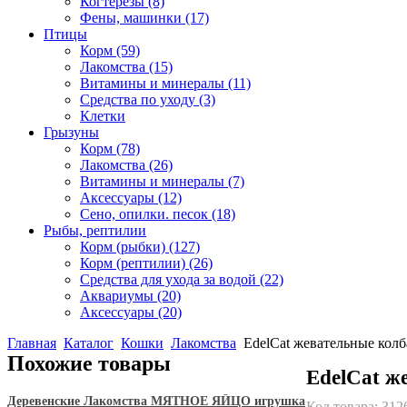
Когтерезы
(8)
Фены, машинки
(17)
Птицы
Корм
(59)
Лакомства
(15)
Витамины и минералы
(11)
Средства по уходу
(3)
Клетки
Грызуны
Корм
(78)
Лакомства
(26)
Витамины и минералы
(7)
Аксессуары
(12)
Сено, опилки. песок
(18)
Рыбы, рептилии
Корм (рыбки)
(127)
Корм (рептилии)
(26)
Средства для ухода за водой
(22)
Аквариумы
(20)
Аксессуары
(20)
Главная
Каталог
Кошки
Лакомства
EdelCat жевательные колб
Похожие товары
EdelCat ж
Деревенские Лакомства МЯТНОЕ ЯЙЦО игрушка
Код товара:
312