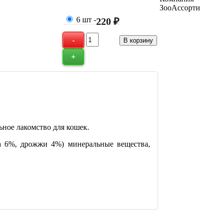
ЗооАссорти
6 шт
-
220 ₽
ное лакомство для кошек.
 6%, дрожжи 4%) минеральные вещества,