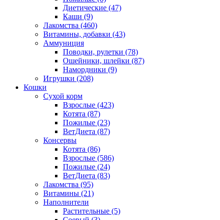
Диетические
(47)
Каши
(9)
Лакомства
(460)
Витамины, добавки
(43)
Аммуниция
Поводки, рулетки
(78)
Ошейники, шлейки
(87)
Намордники
(9)
Игрушки
(208)
Кошки
Сухой корм
Взрослые
(423)
Котята
(87)
Пожилые
(23)
ВетДиета
(87)
Консервы
Котята
(86)
Взрослые
(586)
Пожилые
(24)
ВетДиета
(83)
Лакомства
(95)
Витамины
(21)
Наполнители
Растительные
(5)
Соевый
(3)