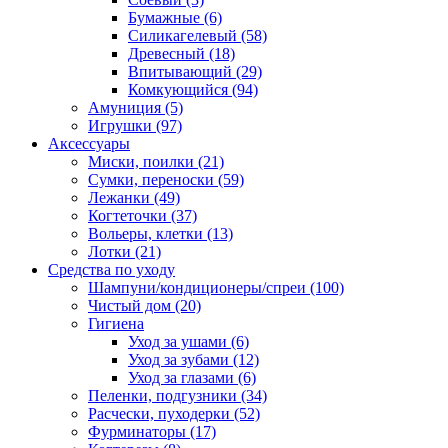
Бумажные
(6)
Силикагелевый
(58)
Древесный
(18)
Впитывающий
(29)
Комкующийся
(94)
Амуниция
(5)
Игрушки
(97)
Аксессуары
Миски, поилки
(21)
Сумки, переноски
(59)
Лежанки
(49)
Когтеточки
(37)
Вольеры, клетки
(13)
Лотки
(21)
Средства по уходу
Шампуни/кондиционеры/спреи
(100)
Чистый дом
(20)
Гигиена
Уход за ушами
(6)
Уход за зубами
(12)
Уход за глазами
(6)
Пеленки, подгузники
(34)
Расчески, пуходерки
(52)
Фурминаторы
(17)