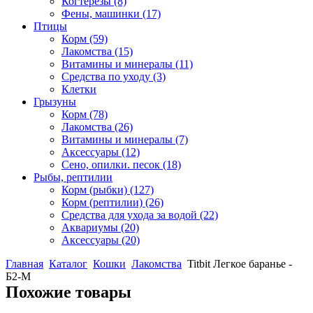
Когтерезы
(8)
Фены, машинки
(17)
Птицы
Корм
(59)
Лакомства
(15)
Витамины и минералы
(11)
Средства по уходу
(3)
Клетки
Грызуны
Корм
(78)
Лакомства
(26)
Витамины и минералы
(7)
Аксессуары
(12)
Сено, опилки. песок
(18)
Рыбы, рептилии
Корм (рыбки)
(127)
Корм (рептилии)
(26)
Средства для ухода за водой
(22)
Аквариумы
(20)
Аксессуары
(20)
Главная
Каталог
Кошки
Лакомства
Titbit Легкое баранье -
Б2-М
Похожие товары