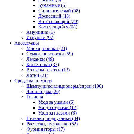
Бумажные
(6)
Силикагелевый
(58)
Древесный
(18)
Впитывающий
(29)
Комкующийся
(94)
Амуниция
(5)
Игрушки
(97)
Аксессуары
Миски, поилки
(21)
Сумки, переноски
(59)
Лежанки
(49)
Когтеточки
(37)
Вольеры, клетки
(13)
Лотки
(21)
Средства по уходу
Шампуни/кондиционеры/спреи
(100)
Чистый дом
(20)
Гигиена
Уход за ушами
(6)
Уход за зубами
(12)
Уход за глазами
(6)
Пеленки, подгузники
(34)
Расчески, пуходерки
(52)
Фурминаторы
(17)