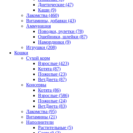
Диетические
(47)
Каши
(9)
Лакомства
(460)
Витамины, добавки
(43)
Аммуниция
Поводки, рулетки
(78)
Ошейники, шлейки
(87)
Намордники
(9)
Игрушки
(208)
Кошки
Сухой корм
Взрослые
(423)
Котята
(87)
Пожилые
(23)
ВетДиета
(87)
Консервы
Котята
(86)
Взрослые
(586)
Пожилые
(24)
ВетДиета
(83)
Лакомства
(95)
Витамины
(21)
Наполнители
Растительные
(5)
Соевый
(3)