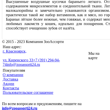
Высушенные воздушные кусочки бараньего легкого. От
содержанием микроэлементов и соединительной ткани. Лег
малокалорийны и замечательно усваиваются организмом
практически такой же набор витаминов, как и мясо, но го
Бараньи лёгкие более нежные, чем говяжьи, и содержат ме
любимых лакомств у кошек, идеально для поощрения. Ст
способствует очищению зубов от налёта.
© 2015 - 2023 Компания ЗооАссорти
Наш адрес:
г. Красноярск,
Мы на
карте
ул. Киренского 33
+7 (391) 294-94-
74
info@zooassorti24.ru
Покупателям
О компании
Доставка
Акции
Контакты
Пользовательское соглашение
По всем вопросам и предложениям, пишите на
info@zooassorti24.ru